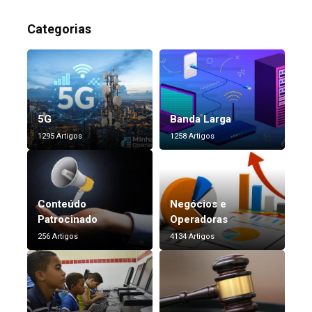
Categorias
5G
Banda Larga
1295 Artigos
1258 Artigos
Conteúdo
Negócios e
Patrocinado
Operadoras
256 Artigos
4134 Artigos