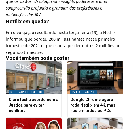
que os dados “
desbloqueiam insights poderosos e uma
compreensão profunda e granular das preferências e
motivações dos fãs
”.
Netflix em queda?
Em divulgação resultando nesta terça-feira (19), a
Netflix
informou que perdeu 200 mil assinantes nesse primeiro
trimestre de 2021 e que espera perder outros 2 milhões no
segundo trimestre
.
Você também pode gostar
REGULAÇÃO E DIREITOS
TV E STREAMING
Claro fecha acordo com a
Google Chrome agora
Justiça para evitar
roda Netflix em 4K, mas
conflitos
não em todos os PCs