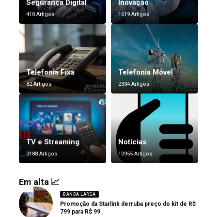
Segurança Digital
Inovação
410 Artigos
1619 Artigos
Telefonia Fixa
Telefonia Móvel
82 Artigos
2334 Artigos
TV e Streaming
Notícias
3188 Artigos
10955 Artigos
Em alta 📈
BANDA LARGA
Promoção da Starlink derruba preço do kit de R$
799 para R$ 99