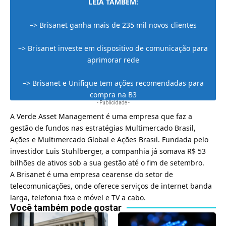
LEIA TAMBÉM:
–>
Brisanet ganha mais de 235 mil novos clientes
–>
Brisanet investe em dispositivo de comunicação para
aprimorar rede
–>
Brisanet e Unifique tem ações recomendadas para
compra na B3
- Publicidade -
A Verde Asset Management é uma empresa que faz a
gestão de fundos nas estratégias Multimercado Brasil,
Ações e Multimercado Global e Ações Brasil. Fundada pelo
investidor Luis Stuhlberger, a companhia já somava R$ 53
bilhões de ativos sob a sua gestão até o fim de setembro.
A Brisanet é uma empresa cearense do setor de
telecomunicações, onde oferece serviços de internet banda
larga, telefonia fixa e móvel e TV a cabo.
Você também pode gostar