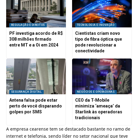
REGULAÇÃO E DIREITOS
TECNOLOGIA E INOVAÇÃO
PF investiga acordo de R$
Cientistas criam novo
308 milhões firmado
tipo de fibra óptica que
entre MT e a Oi em 2024
pode revolucionar a
conectividade
SEGURANÇA DIGITAL
NEGÓCIOS E OPERADORAS
Antena falsa pode estar
CEO da T-Mobile
perto de você disparando
minimiza ‘ameaça’ da
golpes por SMS
Starlink às operadoras
tradicionais
A empresa cearense tem se destacado bastante no ramo de
internet e telefonia, sendo líder no setor nacional que teve