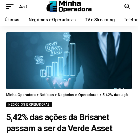
Aa
Últimas
Negócios e Operadoras
TV e Streaming
Telefo
Minha Operadora
>
Notícias
>
Negócios e Operadoras
>
5,42% das ações da Brisanet passam a ser da Verde Asset
NEGÓCIOS E OPERADORAS
5,42% das ações da Brisanet
passam a ser da Verde Asset