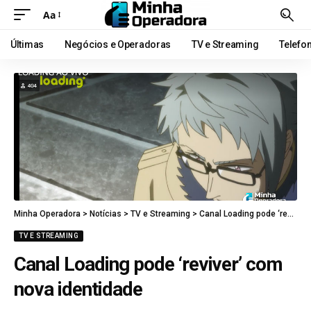
Aa
Últimas
Negócios e Operadoras
TV e Streaming
Telefo
Minha Operadora
>
Notícias
>
TV e Streaming
>
Canal Loading pode ‘reviver’ com nova identidade
TV E STREAMING
Canal Loading pode ‘reviver’ com
nova identidade