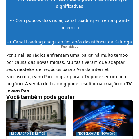
significativas
–>
Com poucos dias no ar, canal Loading enfrenta grande
polêmica
–>
Canal Loading chega ao fim após desistência da Kalunga
- Publicidade -
Por sinal, as rádios enfrentam uma ‘baixa’ há muito tempo
por causa das novas mídias. Muitas tiveram que adaptar
seus modelos de negócios para a ‘era da internet’.
No caso da Jovem Pan, migrar para a TV pode ser um bom
negócio. A venda do Loading pode resultar na criação da
TV
Jovem Pan
.
Você também pode gostar
REGULAÇÃO E DIREITOS
TECNOLOGIA E INOVAÇÃO