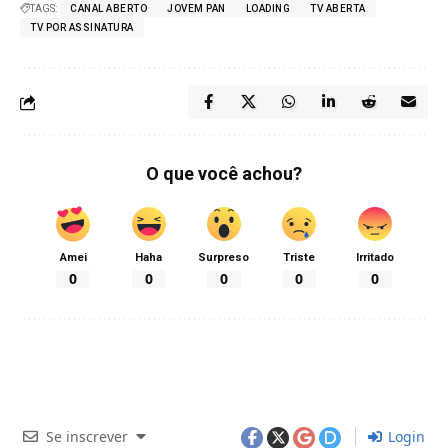
TAGS:
CANAL ABERTO
JOVEM PAN
LOADING
TV ABERTA
TV POR ASSINATURA
O que você achou?
Amei
Haha
Surpreso
Triste
Irritado
0
0
0
0
0
Se inscrever
Login