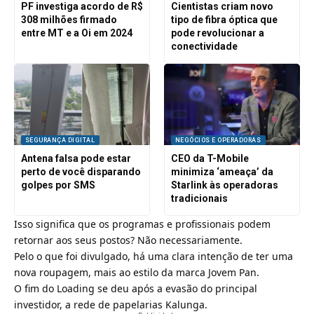
PF investiga acordo de R$
Cientistas criam novo
308 milhões firmado
tipo de fibra óptica que
entre MT e a Oi em 2024
pode revolucionar a
conectividade
SEGURANÇA DIGITAL
NEGÓCIOS E OPERADORAS
Antena falsa pode estar
CEO da T-Mobile
perto de você disparando
minimiza ‘ameaça’ da
golpes por SMS
Starlink às operadoras
tradicionais
Isso significa que os programas e profissionais podem
retornar aos seus postos? Não necessariamente.
Pelo o que foi divulgado, há uma clara intenção de ter uma
nova roupagem, mais ao estilo da marca Jovem Pan.
O fim do Loading se deu após a evasão do principal
investidor, a rede de papelarias Kalunga.