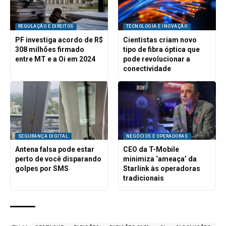
REGULAÇÃO E DIREITOS
TECNOLOGIA E INOVAÇÃO
PF investiga acordo de R$
Cientistas criam novo
308 milhões firmado
tipo de fibra óptica que
entre MT e a Oi em 2024
pode revolucionar a
conectividade
SEGURANÇA DIGITAL
NEGÓCIOS E OPERADORAS
Antena falsa pode estar
CEO da T-Mobile
perto de você disparando
minimiza ‘ameaça’ da
golpes por SMS
Starlink às operadoras
tradicionais