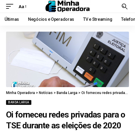
Aa
Últimas
Negócios e Operadoras
TV e Streaming
Telefo
Minha Operadora
>
Notícias
>
Banda Larga
>
Oi forneceu redes privadas para o TSE durante as eleições de 2020
BANDA LARGA
Oi forneceu redes privadas para o
TSE durante as eleições de 2020