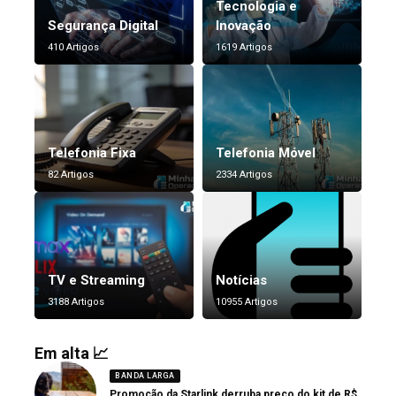
Tecnologia e
Segurança Digital
Inovação
410 Artigos
1619 Artigos
Telefonia Fixa
Telefonia Móvel
82 Artigos
2334 Artigos
TV e Streaming
Notícias
3188 Artigos
10955 Artigos
Em alta 📈
BANDA LARGA
Promoção da Starlink derruba preço do kit de R$