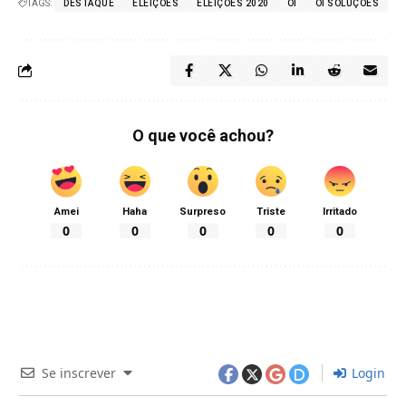
TAGS:
DESTAQUE
ELEIÇÕES
ELEIÇÕES 2020
OI
OI SOLUÇÕES
O que você achou?
Amei
Haha
Surpreso
Triste
Irritado
0
0
0
0
0
Se inscrever
Login