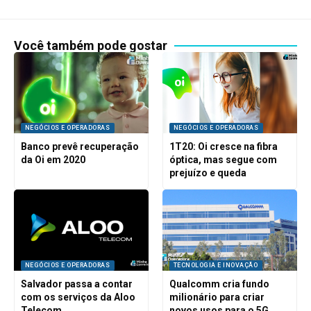
Você também pode gostar
NEGÓCIOS E OPERADORAS
NEGÓCIOS E OPERADORAS
Banco prevê recuperação
1T20: Oi cresce na fibra
da Oi em 2020
óptica, mas segue com
prejuízo e queda
NEGÓCIOS E OPERADORAS
TECNOLOGIA E INOVAÇÃO
Salvador passa a contar
Qualcomm cria fundo
com os serviços da Aloo
milionário para criar
Telecom
novos usos para o 5G