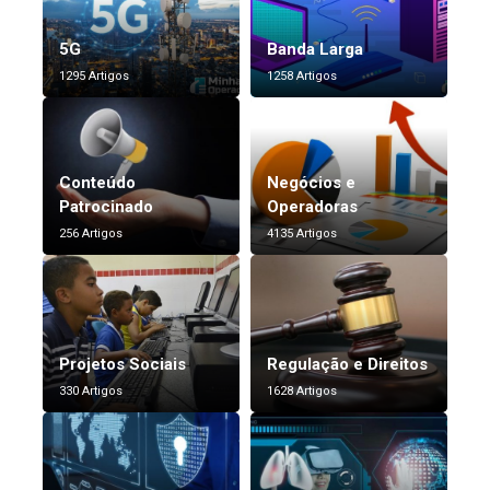
5G
Banda Larga
1295 Artigos
1258 Artigos
Conteúdo
Negócios e
Patrocinado
Operadoras
256 Artigos
4135 Artigos
Projetos Sociais
Regulação e Direitos
330 Artigos
1628 Artigos