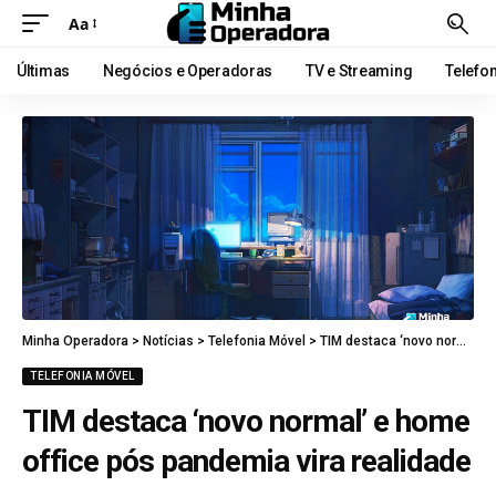
Aa
Últimas
Negócios e Operadoras
TV e Streaming
Telefo
Minha Operadora
>
Notícias
>
Telefonia Móvel
>
TIM destaca ‘novo normal’ e home office pós pandemia vira realidade
TELEFONIA MÓVEL
TIM destaca ‘novo normal’ e home
office pós pandemia vira realidade