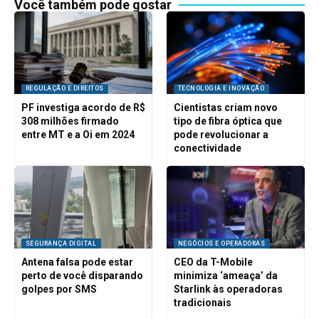
Você também pode gostar
REGULAÇÃO E DIREITOS
TECNOLOGIA E INOVAÇÃO
PF investiga acordo de R$
Cientistas criam novo
308 milhões firmado
tipo de fibra óptica que
entre MT e a Oi em 2024
pode revolucionar a
conectividade
SEGURANÇA DIGITAL
NEGÓCIOS E OPERADORAS
Antena falsa pode estar
CEO da T-Mobile
perto de você disparando
minimiza ‘ameaça’ da
golpes por SMS
Starlink às operadoras
tradicionais