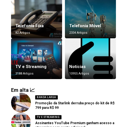
Telefonia Fixa
Telefonia Móvel
82 Artigos
2334 Artigos
TV e Streaming
Notícias
3188 Artigos
10955 Artigos
Em alta 📈
BANDA LARGA
Promoção da Starlink derruba preço do kit de R$
799 para R$ 99
TV E STREAMING
Assinantes YouTube Premium ganham acesso a