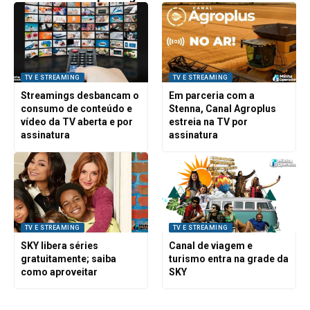
TV E STREAMING
TV E STREAMING
Streamings desbancam o
Em parceria com a
consumo de conteúdo e
Stenna, Canal Agroplus
vídeo da TV aberta e por
estreia na TV por
assinatura
assinatura
TV E STREAMING
TV E STREAMING
SKY libera séries
Canal de viagem e
gratuitamente; saiba
turismo entra na grade da
como aproveitar
SKY