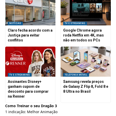
NOTÍCIAS
TV E STREAMING
Claro fecha acordo com a
Google Chrome agora
Justiça para evitar
roda Netflix em 4K, mas
conflitos
não em todos os PCs
TV E STREAMING
TELEFONIA MÓVEL
Assinantes Disney+
Samsung revela preços
ganham cupom de
de Galaxy Z Flip 8, Fold 8 e
desconto para comprar
8 Ultra no Brasil
na Renner
Como Treinar o seu Dragão 3
1 indicação: Melhor Animação