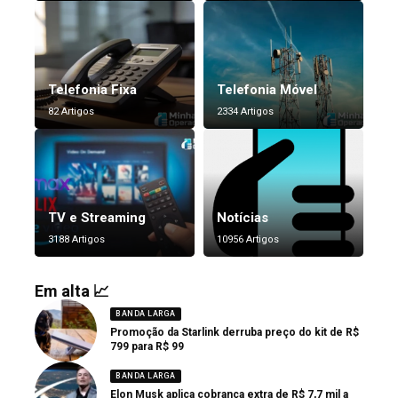
Telefonia Fixa
Telefonia Móvel
82 Artigos
2334 Artigos
TV e Streaming
Notícias
3188 Artigos
10956 Artigos
Em alta 📈
BANDA LARGA
Promoção da Starlink derruba preço do kit de R$
799 para R$ 99
BANDA LARGA
Elon Musk aplica cobrança extra de R$ 7,7 mil a