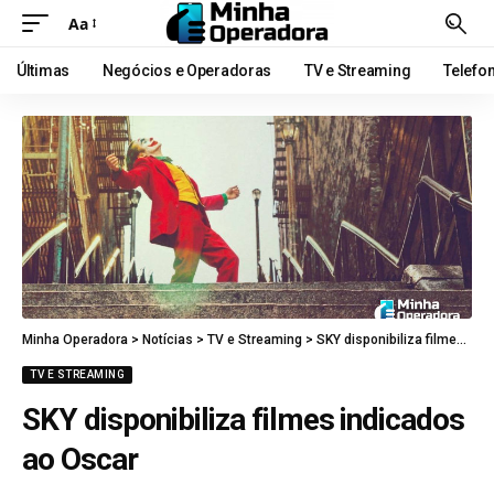
Aa
Últimas
Negócios e Operadoras
TV e Streaming
Telefo
Minha Operadora
>
Notícias
>
TV e Streaming
>
SKY disponibiliza filmes indicados ao Oscar
TV E STREAMING
SKY disponibiliza filmes indicados
ao Oscar