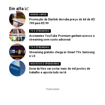
Em alta 📈
BANDA LARGA
Promoção da Starlink derruba preço do kit de R$
799 para R$ 99
TV E STREAMING
Assinantes YouTube Premium ganham acesso a
streaming sem custo adicional
TV E STREAMING
Streaming gratuito chega às Smart TVs Samsung
e LG
NEGÓCIOS E OPERADORAS
Dona da Vivo vai cortar mais de mil postos de
trabalho e aposta tudo na IA
- Publicidade -