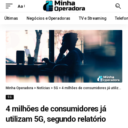
Aa
Últimas
Negócios e Operadoras
TV e Streaming
Telefo
Minha Operadora
>
Notícias
>
5G
>
4 milhões de consumidores já utilizam 5G, segundo relatório
5G
4 milhões de consumidores já
utilizam 5G, segundo relatório