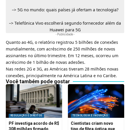
–>
5G no mundo: quais países já ofertam a tecnologia?
–>
Telefónica Vivo escolherá segundo fornecedor além da
Huawei para 5G
- Publicidade -
Quanto ao
4G
, o relatório registrou 5 bilhões de conexões
mundialmente, com acréscimo de 250 milhões de novos
assinantes no último trimestre. Em 12 meses, ocorreu um
acréscimo de 1 bilhão de novas adesões.
Nas redes 2G e 3G, as Américas tiveram 28 milhões novas
conexões, principalmente na América Latina e no Caribe.
Você também pode gostar
REGULAÇÃO E DIREITOS
TECNOLOGIA E INOVAÇÃO
PF investiga acordo de R$
Cientistas criam novo
308 milhões firmado
tipo de fibra óptica que