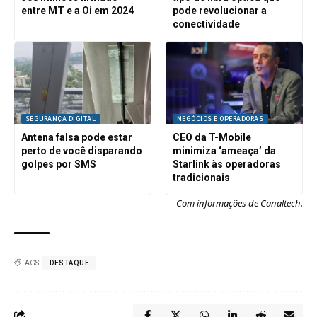
entre MT e a Oi em 2024
pode revolucionar a
conectividade
SEGURANÇA DIGITAL
NEGÓCIOS E OPERADORAS
Antena falsa pode estar
CEO da T-Mobile
perto de você disparando
minimiza ‘ameaça’ da
golpes por SMS
Starlink às operadoras
tradicionais
Com informações de
Canaltech
.
TAGS:
DESTAQUE