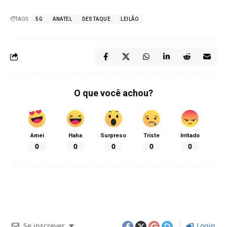
TAGS:
5G
ANATEL
DESTAQUE
LEILÃO
O que você achou?
Amei
Haha
Surpreso
Triste
Irritado
0
0
0
0
0
Se inscrever
Login