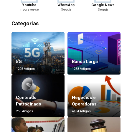
Youtube
WhatsApp
Google News
Inscrever-se
Seguir
Seguir
Categorias
5G
Banda Larga
1295 Artigos
1258 Artigos
Conteúdo
Negócios e
Patrocinado
Operadoras
256 Artigos
4134 Artigos