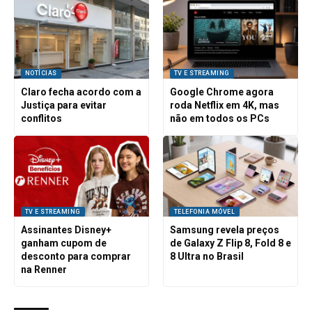
NOTÍCIAS
TV E STREAMING
Claro fecha acordo com a
Google Chrome agora
Justiça para evitar
roda Netflix em 4K, mas
conflitos
não em todos os PCs
TV E STREAMING
TELEFONIA MÓVEL
Assinantes Disney+
Samsung revela preços
ganham cupom de
de Galaxy Z Flip 8, Fold 8 e
desconto para comprar
8 Ultra no Brasil
na Renner