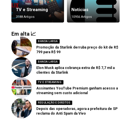
TV e Streaming
Notícias
3188 Artigos
10956 Artigos
Em alta 📈
BANDA LARGA
Promoção da Starlink derruba preço do kit de R$
799 para R$ 99
BANDA LARGA
Elon Musk aplica cobrança extra de R$ 7,7 mil a
clientes da Starlink
TV E STREAMING
Assinantes YouTube Premium ganham acesso a
streaming sem custo adicional
REGULAÇÃO E DIREITOS
Depois das operadoras, agora a prefeitura de SP
reclama do Anti Spam da Vivo