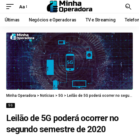
Aa
Últimas
Negócios e Operadoras
TV e Streaming
Telefo
Minha Operadora
>
Notícias
>
5G
>
Leilão de 5G poderá ocorrer no segundo semestre de 2020
5G
Leilão de 5G poderá ocorrer no
segundo semestre de 2020