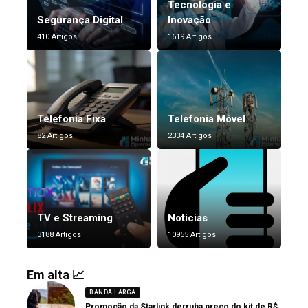
Tecnologia e
Segurança Digital
Inovação
410 Artigos
1619 Artigos
Telefonia Fixa
Telefonia Móvel
82 Artigos
2334 Artigos
TV e Streaming
Notícias
3188 Artigos
10955 Artigos
Em alta 📈
BANDA LARGA
Promoção da Starlink derruba preço do kit de R$