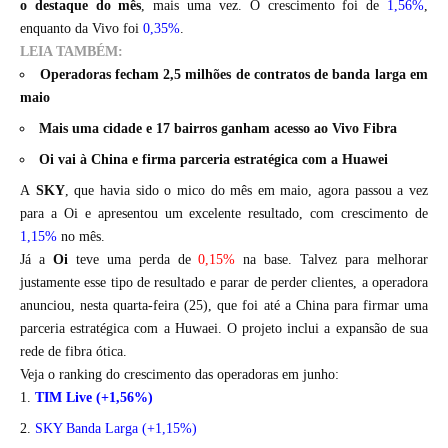
o destaque do mês
,
mais uma vez
. O crescimento foi de
1,56%
,
enquanto da Vivo foi
0,35%
.
LEIA TAMBÉM:
Operadoras fecham 2,5 milhões de contratos de banda larga em
maio
Mais uma cidade e 17 bairros ganham acesso ao Vivo Fibra
Oi vai à China e firma parceria estratégica com a Huawei
A
SKY
, que
havia sido o mico do mês em maio
, agora passou a vez
para a Oi e apresentou um excelente resultado, com crescimento de
1,15%
no mês.
Já a
Oi
teve uma perda de
0,15%
na base. Talvez para melhorar
justamente esse tipo de resultado e parar de perder clientes, a operadora
anunciou, nesta quarta-feira (25), que
foi até a China para firmar uma
parceria estratégica com a Huwaei
. O projeto inclui a expansão de sua
rede de fibra ótica.
Veja o ranking do crescimento das operadoras em junho:
TIM Live (+1,56%)
SKY Banda Larga (+1,15%)