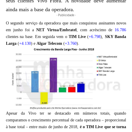
seus clientes Vivo Fibra. A novidade deve aumentar
ainda mais a base da operadora.
- Publicidade -
O segundo serviço da operadora que mais conquistou assinantes novos
em junho foi a
NET Virtua/Embratel
, com acréscimo de
16.786
clientes na base. Em seguida vem o
TIM Live
(
+6.798
),
SKY Banda
Larga
(
+4.130
) e
Algar Telecom
(
+3.760
).
Apesar da Vivo ter se destacado em números totais, quando
comparamos o crescimento percentual de cada operadora – proporcional
à base total – entre maio de junho de 2018,
é o TIM Live que se torna