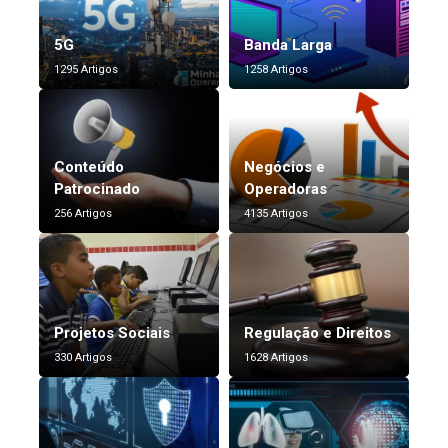
5G
Banda Larga
1295 Artigos
1258 Artigos
Conteúdo
Negócios e
Patrocinado
Operadoras
256 Artigos
4135 Artigos
Projetos Sociais
Regulação e Direitos
330 Artigos
1628 Artigos