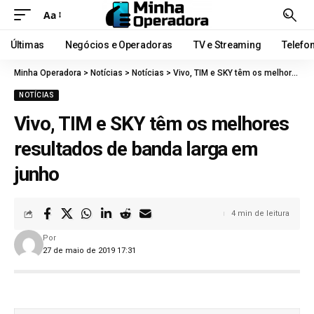
Aa
Últimas
Negócios e Operadoras
TV e Streaming
Telefo
Minha Operadora
>
Notícias
>
Notícias
>
Vivo, TIM e SKY têm os melhores resultados de banda larga em junho
NOTÍCIAS
Vivo, TIM e SKY têm os melhores
resultados de banda larga em
junho
4 min de leitura
Por
27 de maio de 2019 17:31