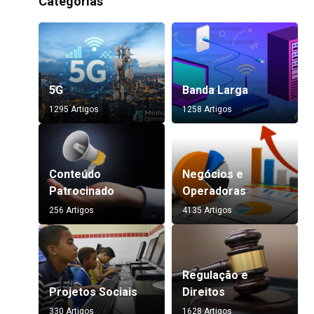
Categorias
5G
Banda Larga
1295 Artigos
1258 Artigos
Conteúdo
Negócios e
Patrocinado
Operadoras
256 Artigos
4135 Artigos
Regulação e
Projetos Sociais
Direitos
330 Artigos
1628 Artigos