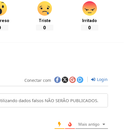
reso
Triste
Irritado
0
0
0
Login
Conectar com
Mais antigo