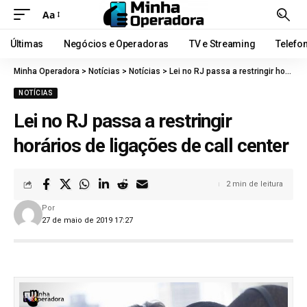
Aa
Últimas
Negócios e Operadoras
TV e Streaming
Telefo
Minha Operadora
>
Notícias
>
Notícias
>
Lei no RJ passa a restringir horários de ligações de call center
NOTÍCIAS
Lei no RJ passa a restringir
horários de ligações de call center
2 min de leitura
Por
27 de maio de 2019 17:27