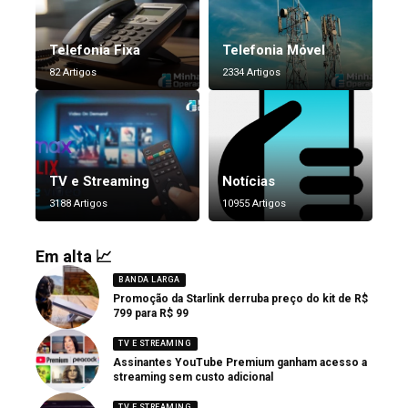
Telefonia Fixa
Telefonia Móvel
82 Artigos
2334 Artigos
TV e Streaming
Notícias
3188 Artigos
10955 Artigos
Em alta 📈
BANDA LARGA
Promoção da Starlink derruba preço do kit de R$
799 para R$ 99
TV E STREAMING
Assinantes YouTube Premium ganham acesso a
streaming sem custo adicional
TV E STREAMING