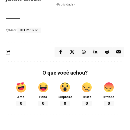
- Publicidade -
TAGS:
KELLY DINIZ
O que você achou?
Amei
Haha
Surpreso
Triste
Irritado
0
0
0
0
0