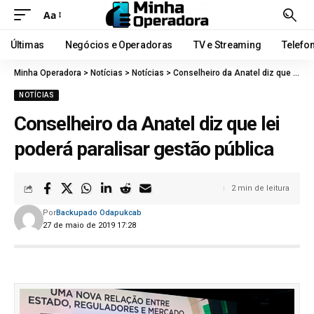
Aa
Últimas
Negócios e Operadoras
TV e Streaming
Telefo
Minha Operadora
>
Notícias
>
Notícias
>
Conselheiro da Anatel diz que lei poderá paralisar gestão pública
NOTÍCIAS
Conselheiro da Anatel diz que lei
poderá paralisar gestão pública
2 min de leitura
Por
Backupado Odapukcab
27 de maio de 2019 17:28