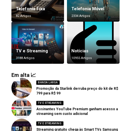
Telefonia Fixa
Telefonia Móvel
82 Artigos
2334 Artigos
TV e Streaming
Notícias
3188 Artigos
10955 Artigos
Em alta 📈
BANDA LARGA
Promoção da Starlink derruba preço do kit de R$
799 para R$ 99
TV E STREAMING
Assinantes YouTube Premium ganham acesso a
streaming sem custo adicional
TV E STREAMING
Streaming gratuito chega às Smart TVs Samsung