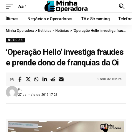
Aa
Últimas
Negócios e Operadoras
TV e Streaming
Telefo
Minha Operadora
>
Notícias
>
Notícias
>
‘Operação Hello’ investiga fraudes e prende dono de franquias da Oi
NOTÍCIAS
‘Operação Hello’ investiga fraudes
e prende dono de franquias da Oi
2 min de leitura
Por
27 de maio de 2019 17:26