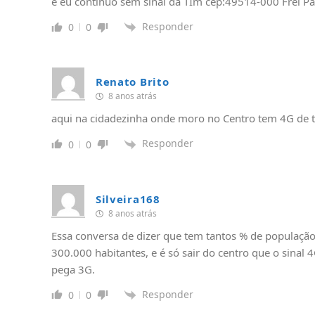
e eu continuo sem sinal da TIm cep:49514-000 Frei Pa
Responder
0
0
Renato Brito
8 anos atrás
aqui na cidadezinha onde moro no Centro tem 4G de 
Responder
0
0
Silveira168
8 anos atrás
Essa conversa de dizer que tem tantos % de populaçã
300.000 habitantes, e é só sair do centro que o sina
pega 3G.
Responder
0
0