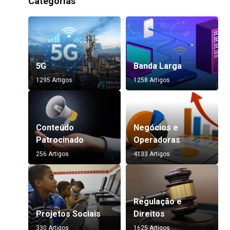
Categorias
5G
Banda Larga
1295 Artigos
1258 Artigos
Conteúdo
Negócios e
Patrocinado
Operadoras
256 Artigos
4133 Artigos
Regulação e
Projetos Sociais
Direitos
330 Artigos
1625 Artigos