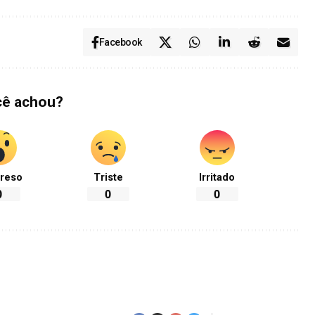
Facebook
cê achou?
reso
Triste
Irritado
0
0
0