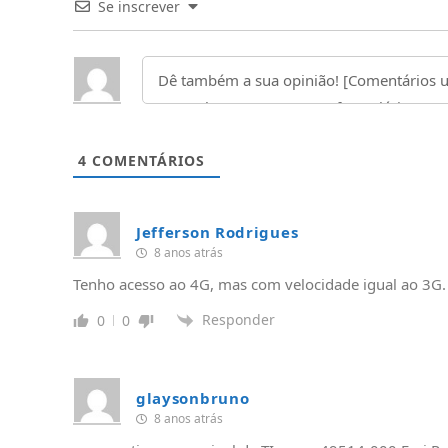
Se inscrever
4
COMENTÁRIOS
Jefferson Rodrigues
8 anos atrás
Tenho acesso ao 4G, mas com velocidade igual ao 3G. 
Responder
0
0
glaysonbruno
8 anos atrás