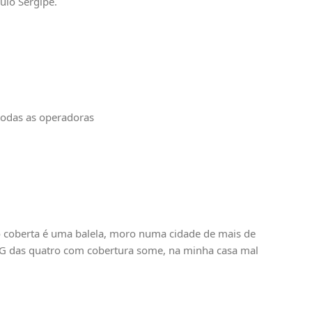
ulo Sergipe.
todas as operadoras
o coberta é uma balela, moro numa cidade de mais de
l 4G das quatro com cobertura some, na minha casa mal