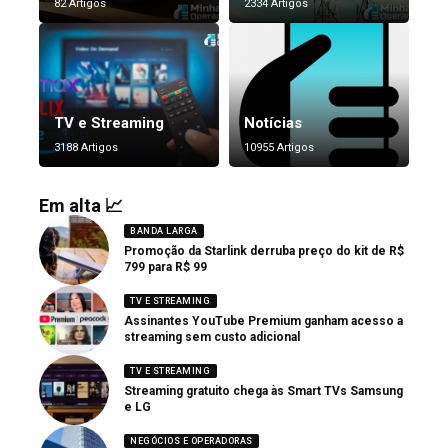
82 Artigos
2334 Artigos
TV e Streaming
Notícias
3188 Artigos
10955 Artigos
Em alta 📈
BANDA LARGA
Promoção da Starlink derruba preço do kit de R$
799 para R$ 99
TV E STREAMING
Assinantes YouTube Premium ganham acesso a
streaming sem custo adicional
TV E STREAMING
Streaming gratuito chega às Smart TVs Samsung
e LG
NEGÓCIOS E OPERADORAS