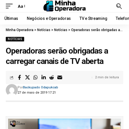
Aa
Últimas
Negócios e Operadoras
TV e Streaming
Telefo
Minha Operadora
>
Notícias
>
Notícias
>
Operadoras serão obrigadas a carregar canais de TV aberta
NOTÍCIAS
Operadoras serão obrigadas a
carregar canais de TV aberta
2 min de leitura
Por
Backupado Odapukcab
27 de maio de 2019 17:21