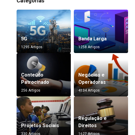
Categorias
5G
Banda Larga
1295 Artigos
1258 Artigos
Conteúdo
Negócios e
Patrocinado
Operadoras
256 Artigos
4134 Artigos
Regulação e
Projetos Sociais
Direitos
330 Artigos
1627 Artigos