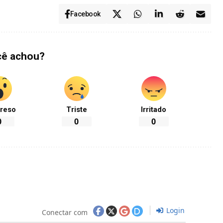
Facebook
cê achou?
reso
Triste
Irritado
0
0
0
Login
Conectar com