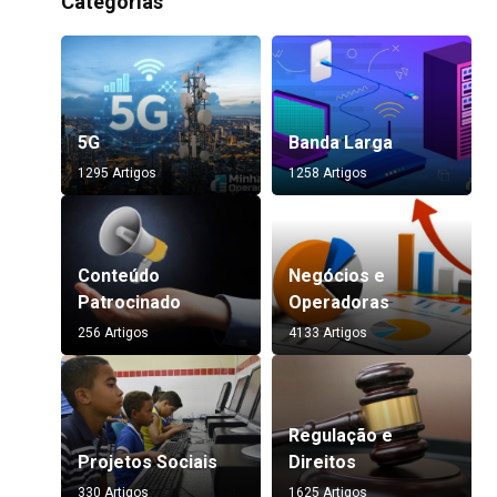
Categorias
5G
Banda Larga
1295 Artigos
1258 Artigos
Conteúdo
Negócios e
Patrocinado
Operadoras
256 Artigos
4133 Artigos
Regulação e
Projetos Sociais
Direitos
330 Artigos
1625 Artigos