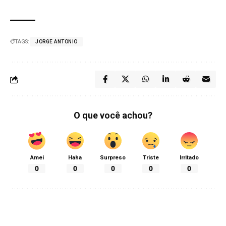
TAGS:
JORGE ANTONIO
O que você achou?
Amei
Haha
Surpreso
Triste
Irritado
0
0
0
0
0