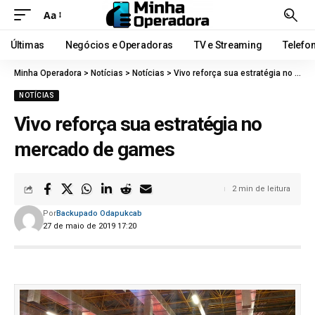
Aa
Últimas
Negócios e Operadoras
TV e Streaming
Telefo
Minha Operadora
>
Notícias
>
Notícias
>
Vivo reforça sua estratégia no mercado de games
NOTÍCIAS
Vivo reforça sua estratégia no
mercado de games
2 min de leitura
Por
Backupado Odapukcab
27 de maio de 2019 17:20