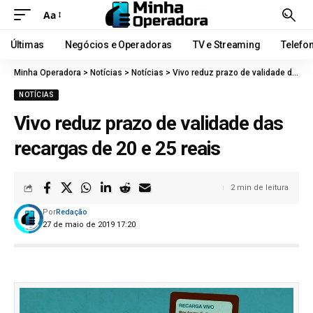
Aa
Últimas
Negócios e Operadoras
TV e Streaming
Telefo
Minha Operadora
>
Notícias
>
Notícias
>
Vivo reduz prazo de validade das recargas de 20 e 25 reais
NOTÍCIAS
Vivo reduz prazo de validade das
recargas de 20 e 25 reais
2 min de leitura
Por
Redação
27 de maio de 2019 17:20