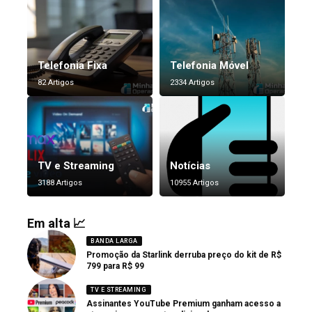
Telefonia Fixa
Telefonia Móvel
82 Artigos
2334 Artigos
TV e Streaming
Notícias
3188 Artigos
10955 Artigos
Em alta 📈
BANDA LARGA
Promoção da Starlink derruba preço do kit de R$
799 para R$ 99
TV E STREAMING
Assinantes YouTube Premium ganham acesso a