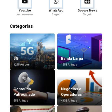
Youtube
WhatsApp
Google News
Inscrever-se
Seguir
Seguir
Categorias
5G
Banda Larga
1295 Artigos
1258 Artigos
Conteúdo
Negócios e
Patrocinado
Operadoras
256 Artigos
4135 Artigos