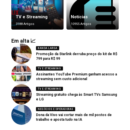
TV e Streaming
Notícias
3188 Artigos
10955 Artigos
Em alta 📈
BANDA LARGA
Promoção da Starlink derruba preço do kit de R$
799 para R$ 99
TV E STREAMING
Assinantes YouTube Premium ganham acesso a
streaming sem custo adicional
TV E STREAMING
Streaming gratuito chega às Smart TVs Samsung
e LG
NEGÓCIOS E OPERADORAS
Dona da Vivo vai cortar mais de mil postos de
trabalho e aposta tudo na IA