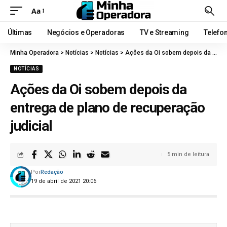
Aa
Últimas
Negócios e Operadoras
TV e Streaming
Telefo
Minha Operadora
>
Notícias
>
Notícias
>
Ações da Oi sobem depois da entrega de plano de recuperação judicial
NOTÍCIAS
Ações da Oi sobem depois da
entrega de plano de recuperação
judicial
5 min de leitura
Por
Redação
19 de abril de 2021 20:06