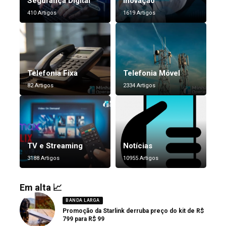
Segurança Digital
Inovação
410 Artigos
1619 Artigos
Telefonia Fixa
Telefonia Móvel
82 Artigos
2334 Artigos
TV e Streaming
Notícias
3188 Artigos
10955 Artigos
Em alta 📈
BANDA LARGA
Promoção da Starlink derruba preço do kit de R$
799 para R$ 99