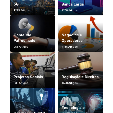
5G
Banda Larga
1295 Artigos
1258 Artigos
Conteúdo
Negócios e
Patrocinado
Operadoras
256 Artigos
4135 Artigos
Projetos Sociais
Regulação e Direitos
330 Artigos
1628 Artigos
Tecnologia e