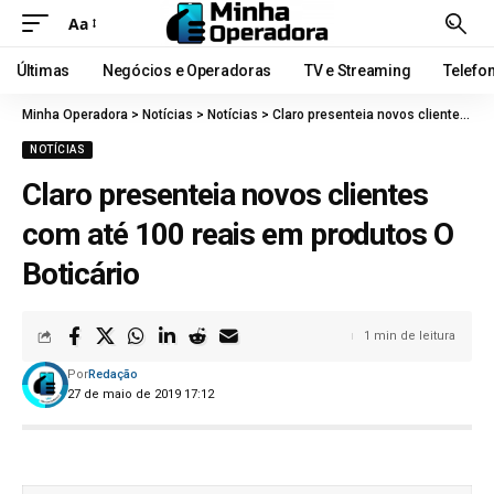
Aa
Últimas
Negócios e Operadoras
TV e Streaming
Telefo
Minha Operadora
>
Notícias
>
Notícias
>
Claro presenteia novos clientes com até 100 reais em produtos O Boticário
NOTÍCIAS
Claro presenteia novos clientes
com até 100 reais em produtos O
Boticário
1 min de leitura
Por
Redação
27 de maio de 2019 17:12