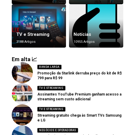
TV e Streaming
Notícias
3188 Artigos
10955 Artigos
Em alta 📈
BANDA LARGA
Promoção da Starlink derruba preço do kit de R$
799 para R$ 99
TV E STREAMING
Assinantes YouTube Premium ganham acesso a
streaming sem custo adicional
TV E STREAMING
Streaming gratuito chega às Smart TVs Samsung
e LG
NEGÓCIOS E OPERADORAS