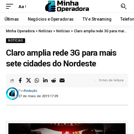
Aa
Últimas
Negócios e Operadoras
TV e Streaming
Telefo
Minha Operadora
>
Notícias
>
Notícias
>
Claro amplia rede 3G para mais sete cidades do Nordeste
NOTÍCIAS
Claro amplia rede 3G para mais
sete cidades do Nordeste
3 min de leitura
Por
Redação
27 de maio de 2019 17:09