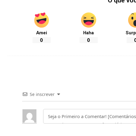
O que vo
Amei
Haha
Surp
0
0
Se inscrever