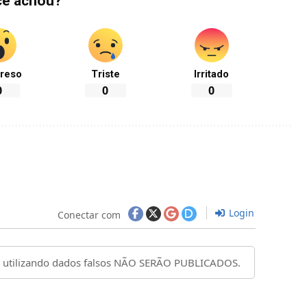
cê achou?
reso
Triste
Irritado
0
0
0
Login
Conectar com