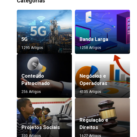
Categorias
5G
Banda Larga
1295 Artigos
1258 Artigos
Conteúdo
Negócios e
Patrocinado
Operadoras
256 Artigos
4135 Artigos
Regulação e
Projetos Sociais
Direitos
330 Artigos
1627 Artigos