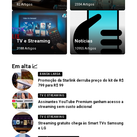
82 Artigos
2334 Artigos
TV e Streaming
Notícias
3188 Artigos
10955 Artigos
Em alta 📈
BANDA LARGA
Promoção da Starlink derruba preço do kit de R$
799 para R$ 99
TV E STREAMING
Assinantes YouTube Premium ganham acesso a
streaming sem custo adicional
TV E STREAMING
Streaming gratuito chega às Smart TVs Samsung
e LG