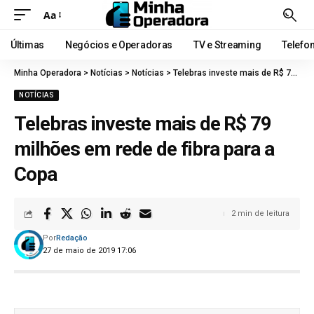
Aa
Últimas
Negócios e Operadoras
TV e Streaming
Telefo
Minha Operadora
>
Notícias
>
Notícias
>
Telebras investe mais de R$ 79 milhões em rede de fibra para a Copa
NOTÍCIAS
Telebras investe mais de R$ 79
milhões em rede de fibra para a
Copa
2 min de leitura
Por
Redação
27 de maio de 2019 17:06