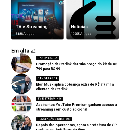
TV e Streaming
Notícias
3188 Artigos
10955 Artigos
Em alta 📈
BANDA LARGA
Promoção da Starlink derruba preço do kit de R$
799 para R$ 99
BANDA LARGA
Elon Musk aplica cobrança extra de R$ 7,7 mil a
clientes da Starlink
TV E STREAMING
Assinantes YouTube Premium ganham acesso a
streaming sem custo adicional
REGULAÇÃO E DIREITOS
Depois das operadoras, agora a prefeitura de SP
reclama do Anti Spam da Vivo