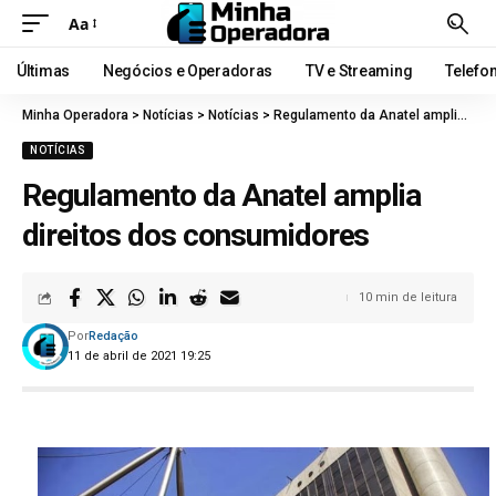
Aa
Últimas
Negócios e Operadoras
TV e Streaming
Telefo
Minha Operadora
>
Notícias
>
Notícias
>
Regulamento da Anatel amplia direitos dos consumidores
NOTÍCIAS
Regulamento da Anatel amplia
direitos dos consumidores
10 min de leitura
Por
Redação
11 de abril de 2021 19:25