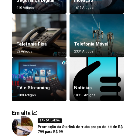
Segurança Digital
Inovação
410 Artigos
1619 Artigos
Telefonia Fixa
Telefonia Móvel
82 Artigos
2334 Artigos
TV e Streaming
Notícias
3188 Artigos
10955 Artigos
Em alta 📈
BANDA LARGA
Promoção da Starlink derruba preço do kit de R$
799 para R$ 99