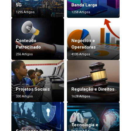
5G
Banda Larga
1295 Artigos
1258 Artigos
Conteúdo
Negócios e
Patrocinado
Operadoras
256 Artigos
4135 Artigos
Projetos Sociais
Regulação e Direitos
330 Artigos
1628 Artigos
Tecnologia e