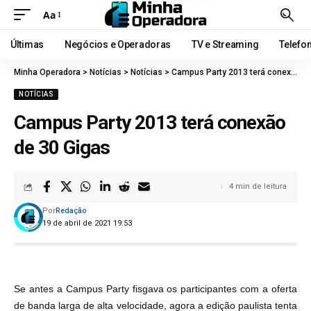
Aa
Últimas
Negócios e Operadoras
TV e Streaming
Telefo
Minha Operadora
>
Notícias
>
Notícias
>
Campus Party 2013 terá conexão de 30 Gigas
NOTÍCIAS
Campus Party 2013 terá conexão
de 30 Gigas
4 min de leitura
Por
Redação
19 de abril de 2021 19:53
Se antes a Campus Party fisgava os participantes com a oferta
de banda larga de alta velocidade, agora a edição paulista tenta