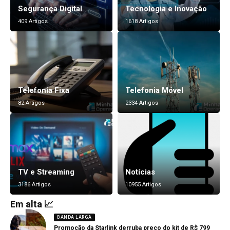
Segurança Digital
Tecnologia e Inovação
409 Artigos
1618 Artigos
Telefonia Fixa
Telefonia Móvel
82 Artigos
2334 Artigos
TV e Streaming
Notícias
3186 Artigos
10955 Artigos
Em alta 📈
BANDA LARGA
Promoção da Starlink derruba preço do kit de R$ 799