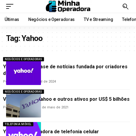
Últimas
Negócios e Operadoras
TV e Streaming
Telefo
Tag:
Yahoo
NEGÓCIOS E OPERADORAS
Yahoo compra base de notícias fundada por criadores
do Instagram
Por
Ana Cláudia
2 de abril de 2024
NEGÓCIOS E OPERADORAS
Verizon vende Yahoo e outros ativos por US$ 5 bilhões
Por
Hemerson Brandão
3 de maio de 2021
TELEFONIA MÓVEL
Yahoo vira operadora de telefonia celular