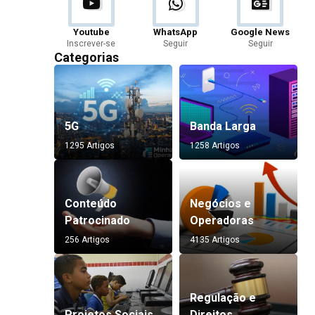
Youtube
WhatsApp
Google News
Inscrever-se
Seguir
Seguir
Categorias
5G
Banda Larga
1295 Artigos
1258 Artigos
Conteúdo
Negócios e
Patrocinado
Operadoras
256 Artigos
4135 Artigos
Regulação e
Projetos Sociais
Direitos