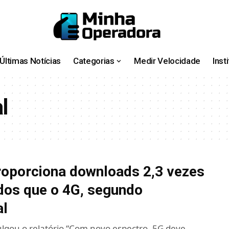
Últimas Notícias
Categorias
Medir Velocidade
Inst
l
oporciona downloads 2,3 vezes
dos que o 4G, segundo
al
ulgou o relatório “Com novo espectro, 5G deve