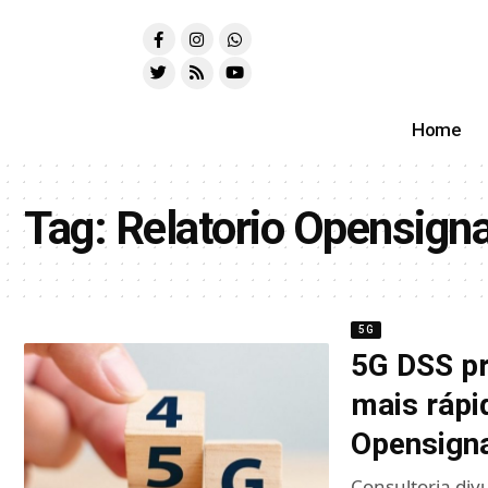
Home
Tag:
Relatorio Opensigna
5G
5G DSS pr
mais rápi
Opensign
Consultoria div