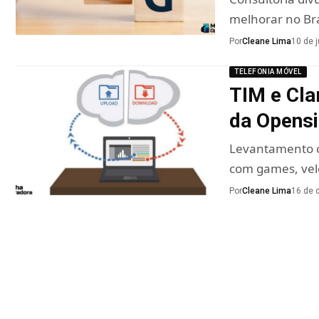
melhorar no Bra
Por
Cleane Lima
10 de 
TELEFONIA MÓVEL
TIM e Cla
da Opensi
Levantamento cl
com games, vel
Por
Cleane Lima
16 de 