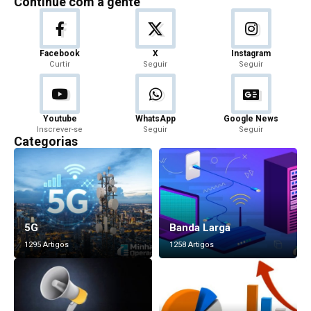
Continue com a gente
Facebook
X
Instagram
Curtir
Seguir
Seguir
Youtube
WhatsApp
Google News
Inscrever-se
Seguir
Seguir
Categorias
5G
Banda Larga
1295 Artigos
1258 Artigos