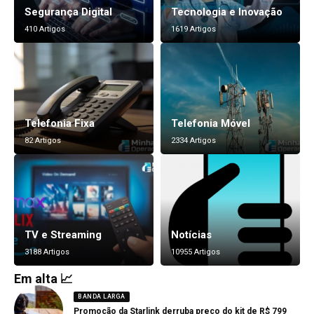
Segurança Digital
Tecnologia e Inovação
410 Artigos
1619 Artigos
Telefonia Fixa
Telefonia Móvel
82 Artigos
2334 Artigos
TV e Streaming
Notícias
3188 Artigos
10955 Artigos
Em alta 📈
BANDA LARGA
Promoção da Starlink derruba preço do kit de R$ 799