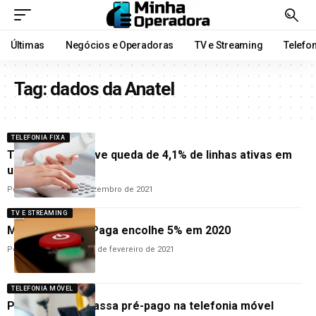
Últimas
Negócios e Operadoras
TV e Streaming
Telefo
Tag:
dados da Anatel
TELEFONIA FIXA
Telefonia fixa teve queda de 4,1% de linhas ativas em
um ano
Por
Cleane Lima
7 de dezembro de 2021
TV E STREAMING
Mercado da TV Paga encolhe 5% em 2020
Por
Hemerson Brandão
2 de fevereiro de 2021
TELEFONIA MÓVEL
Pós-pago ultrapassa pré-pago na telefonia móvel