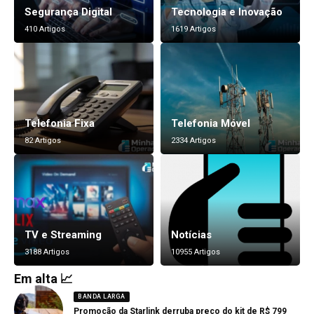
Segurança Digital
Tecnologia e Inovação
410 Artigos
1619 Artigos
Telefonia Fixa
Telefonia Móvel
82 Artigos
2334 Artigos
TV e Streaming
Notícias
3188 Artigos
10955 Artigos
Em alta 📈
BANDA LARGA
Promoção da Starlink derruba preço do kit de R$ 799