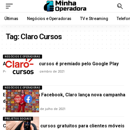
Últimas
Negócios e Operadoras
TV e Streaming
Telefo
Tag:
Claro Cursos
NEGÓCIOS E OPERADORAS
Aplicativo Claro cursos é premiado pelo Google Play
Por
Cleane Lima
11 de dezembro de 2021
NEGÓCIOS E OPERADORAS
Em parceria com Facebook, Claro lança nova campanha
do Prezão
Por
Hemerson Brandão
2 de julho de 2021
PROJETOS SOCIAIS
Claro oferta 100 cursos gratuitos para clientes móveis