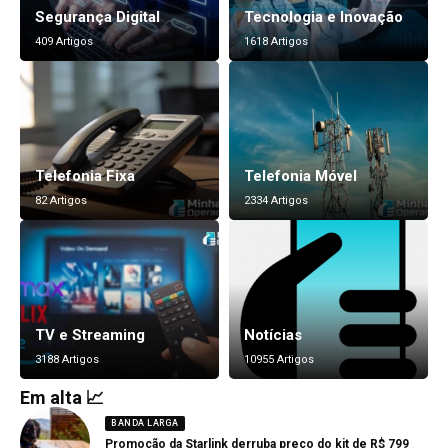
Segurança Digital
Tecnologia e Inovação
409 Artigos
1618 Artigos
Telefonia Fixa
Telefonia Móvel
82 Artigos
2334 Artigos
TV e Streaming
Notícias
3188 Artigos
10955 Artigos
Em alta 📈
BANDA LARGA
Promoção da Starlink derruba preço do kit de R$ 799