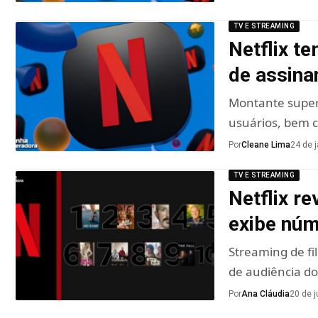
TV E STREAMING
Netflix t
de assina
Montante supero
usuários, bem 
Por
Cleane Lima
24 de 
TV E STREAMING
Netflix r
exibe núm
Streaming de fi
de audiência d
Por
Ana Cláudia
20 de 