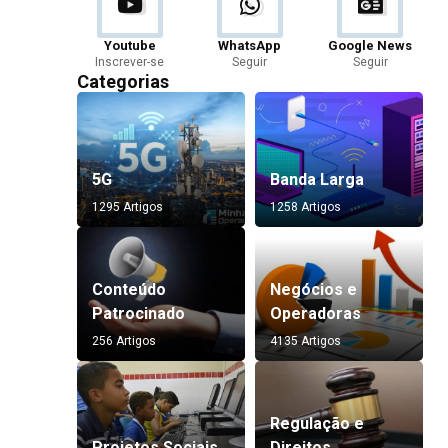
Youtube
WhatsApp
Google News
Inscrever-se
Seguir
Seguir
Categorias
5G
Banda Larga
1295 Artigos
1258 Artigos
Conteúdo
Negócios e
Patrocinado
Operadoras
256 Artigos
4135 Artigos
Regulação e
Projetos Sociais
Direitos