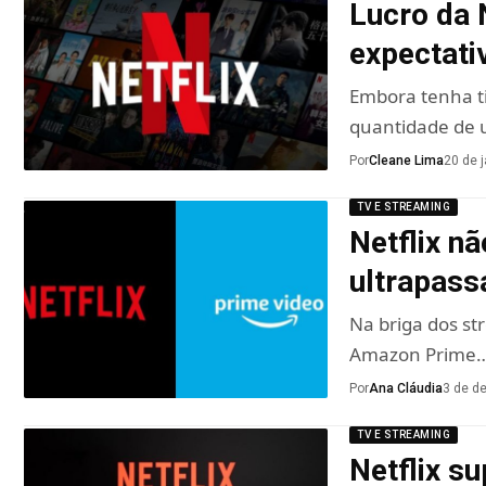
Lucro da 
expectati
Embora tenha ti
quantidade de u
Por
Cleane Lima
20 de 
TV E STREAMING
Netflix n
ultrapass
Na briga dos st
Amazon Prime
Por
Ana Cláudia
3 de d
TV E STREAMING
Netflix s