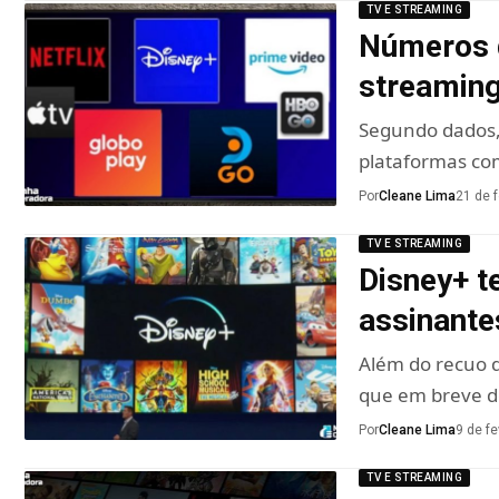
TV E STREAMING
Números d
streaming;
Segundo dados,
plataformas co
Por
Cleane Lima
21 de 
TV E STREAMING
Disney+ t
assinante
Além do recuo 
que em breve 
Por
Cleane Lima
9 de f
TV E STREAMING