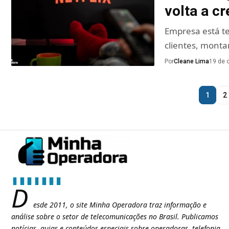
volta a c
Empresa está t
clientes, monta
Por
Cleane Lima
19 de 
1
2
D
esde 2011, o site Minha Operadora traz informação e
análise sobre o setor de telecomunicações no Brasil. Publicamos
notícias, guias e conteúdos especiais sobre operadoras, telefonia