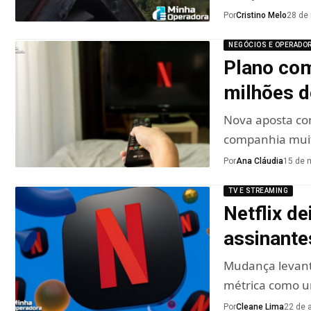
Por
Cristino Melo
28 de
NEGÓCIOS E OPERADO
Plano com
milhões d
Nova aposta com
companhia muit
Por
Ana Cláudia
15 de 
TV E STREAMING
Netflix d
assinante
Mudança levant
métrica como u
Por
Cleane Lima
22 de a