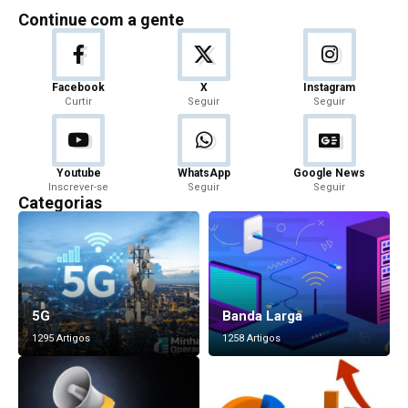
Continue com a gente
Facebook
X
Instagram
Curtir
Seguir
Seguir
Youtube
WhatsApp
Google News
Inscrever-se
Seguir
Seguir
Categorias
5G
Banda Larga
1295 Artigos
1258 Artigos