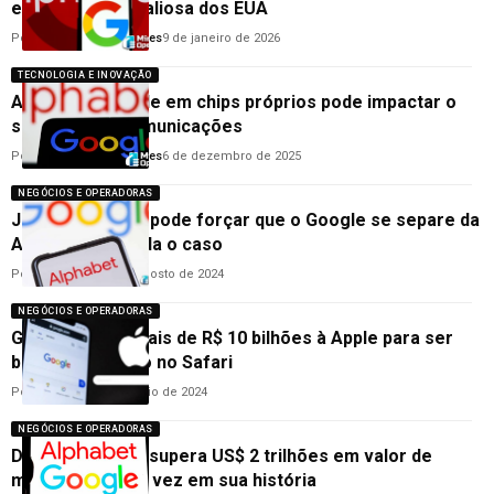
empresa mais valiosa dos EUA
Por
Goodanderson Gomes
9 de janeiro de 2026
TECNOLOGIA E INOVAÇÃO
Aposta do Google em chips próprios pode impactar o
setor de telecomunicações
Por
Goodanderson Gomes
6 de dezembro de 2025
NEGÓCIOS E OPERADORAS
Justiça dos EUA pode forçar que o Google se separe da
Alphabet; entenda o caso
Por
Cleane Lima
15 de agosto de 2024
NEGÓCIOS E OPERADORAS
Google pagou mais de R$ 10 bilhões à Apple para ser
buscador padrão no Safari
Por
Cleane Lima
2 de maio de 2024
NEGÓCIOS E OPERADORAS
Dona do Google supera US$ 2 trilhões em valor de
mercado pela 1ª vez em sua história