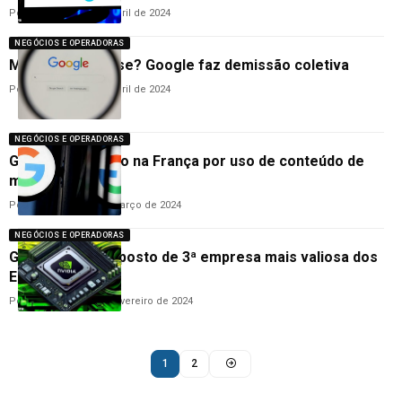
Por
Cleane Lima
29 de abril de 2024
NEGÓCIOS E OPERADORAS
Momento de crise? Google faz demissão coletiva
Por
Ana Cláudia
17 de abril de 2024
NEGÓCIOS E OPERADORAS
Google é multado na França por uso de conteúdo de
mídia; entenda
Por
Cleane Lima
21 de março de 2024
NEGÓCIOS E OPERADORAS
Google perde o posto de 3ª empresa mais valiosa dos
Estados Unidos
Por
Cleane Lima
15 de fevereiro de 2024
1
2