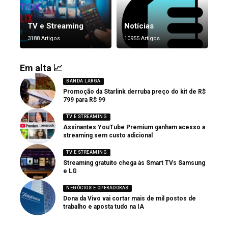
TV e Streaming
Notícias
3188 Artigos
10955 Artigos
Em alta 📈
BANDA LARGA
Promoção da Starlink derruba preço do kit de R$
799 para R$ 99
TV E STREAMING
Assinantes YouTube Premium ganham acesso a
streaming sem custo adicional
TV E STREAMING
Streaming gratuito chega às Smart TVs Samsung
e LG
NEGÓCIOS E OPERADORAS
Dona da Vivo vai cortar mais de mil postos de
trabalho e aposta tudo na IA