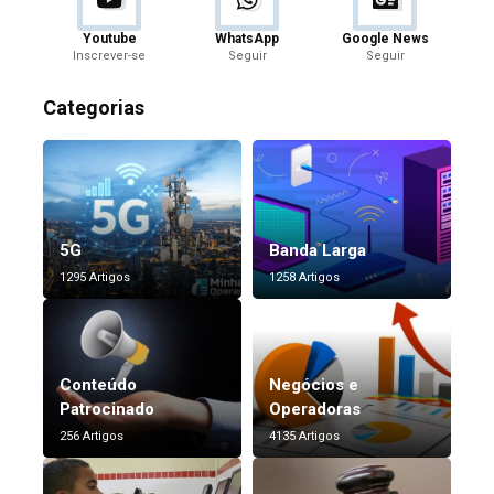
Youtube
WhatsApp
Google News
Inscrever-se
Seguir
Seguir
Categorias
5G
Banda Larga
1295 Artigos
1258 Artigos
Conteúdo
Negócios e
Patrocinado
Operadoras
256 Artigos
4135 Artigos