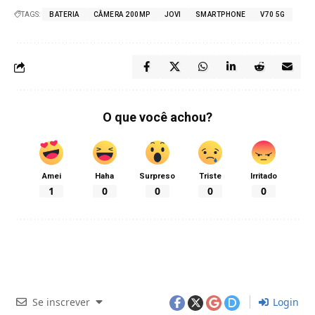
TAGS:
BATERIA
CÂMERA 200MP
JOVI
SMARTPHONE
V70 5G
O que você achou?
Amei
Haha
Surpreso
Triste
Irritado
1
0
0
0
0
Se inscrever
Login