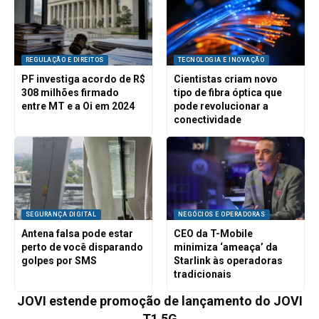
REGULAÇÃO E DIREITOS
TECNOLOGIA E INOVAÇÃO
PF investiga acordo de R$
Cientistas criam novo
308 milhões firmado
tipo de fibra óptica que
entre MT e a Oi em 2024
pode revolucionar a
conectividade
SEGURANÇA DIGITAL
NEGÓCIOS E OPERADORAS
Antena falsa pode estar
CEO da T-Mobile
perto de você disparando
minimiza ‘ameaça’ da
golpes por SMS
Starlink às operadoras
tradicionais
JOVI estende promoção de lançamento do JOVI
T1 5G