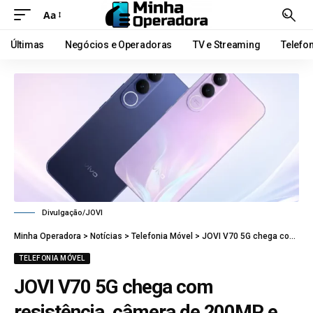
Aa
Últimas
Negócios e Operadoras
TV e Streaming
Telefo
Divulgação/JOVI
Minha Operadora
>
Notícias
>
Telefonia Móvel
>
JOVI V70 5G chega com resistência, câmera de 200MP e bateria de 7.000 mAh
TELEFONIA MÓVEL
JOVI V70 5G chega com
resistência, câmera de 200MP e