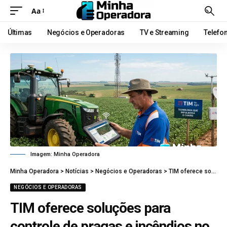
Aa
Últimas
Negócios e Operadoras
TV e Streaming
Telefo
Imagem: Minha Operadora
Minha Operadora
>
Notícias
>
Negócios e Operadoras
>
TIM oferece soluções para controle de pragas e incêndios no campo
NEGÓCIOS E OPERADORAS
TIM oferece soluções para
controle de pragas e incêndios no