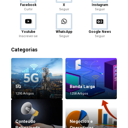
Facebook
X
Instagram
Curtir
Seguir
Seguir
Youtube
WhatsApp
Google News
Inscrever-se
Seguir
Seguir
Categorias
5G
Banda Larga
1295 Artigos
1258 Artigos
Conteúdo
Negócios e
Patrocinado
Operadoras