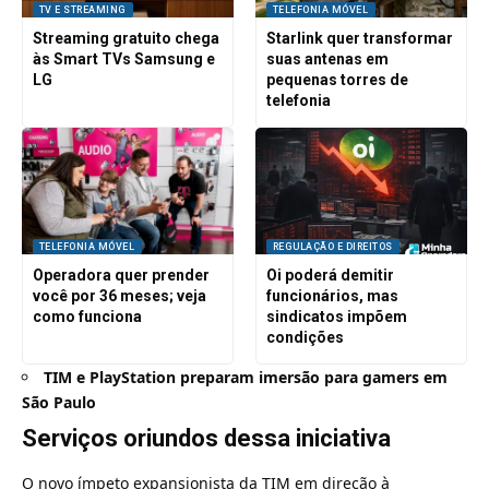
TV E STREAMING
TELEFONIA MÓVEL
Streaming gratuito chega
Starlink quer transformar
às Smart TVs Samsung e
suas antenas em
LG
pequenas torres de
telefonia
TELEFONIA MÓVEL
REGULAÇÃO E DIREITOS
Operadora quer prender
Oi poderá demitir
você por 36 meses; veja
funcionários, mas
como funciona
sindicatos impõem
condições
TIM e PlayStation preparam imersão para gamers em
São Paulo
Serviços oriundos dessa iniciativa
O novo ímpeto expansionista da TIM em direção à