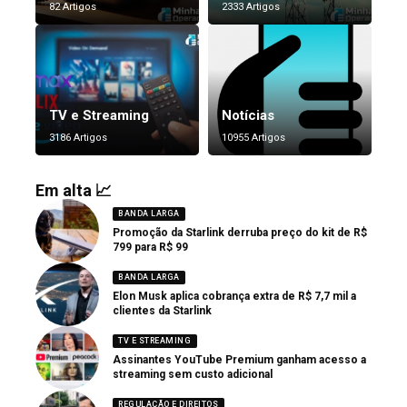
82 Artigos
2333 Artigos
TV e Streaming
Notícias
3186 Artigos
10955 Artigos
Em alta 📈
BANDA LARGA
Promoção da Starlink derruba preço do kit de R$
799 para R$ 99
BANDA LARGA
Elon Musk aplica cobrança extra de R$ 7,7 mil a
clientes da Starlink
TV E STREAMING
Assinantes YouTube Premium ganham acesso a
streaming sem custo adicional
REGULAÇÃO E DIREITOS