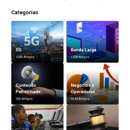
Categorias
5G
Banda Larga
1295 Artigos
1258 Artigos
Conteúdo
Negócios e
Patrocinado
Operadoras
256 Artigos
4134 Artigos