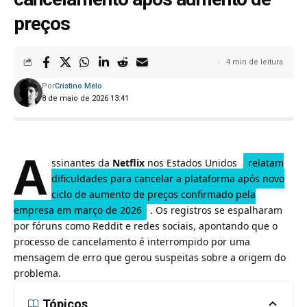
preços
4 min de leitura
Por
Cristino Melo
8 de maio de 2026 13:41
A
ssinantes da
Netflix
nos Estados Unidos
relatam
dificuldades para cancelar a plataforma após novo
ciclo de aumento de preços confirmado pela
empresa em março de 2026
. Os registros se espalharam
por fóruns como Reddit e redes sociais, apontando que o
processo de cancelamento é interrompido por uma
mensagem de erro que gerou suspeitas sobre a origem do
problema.
Tópicos