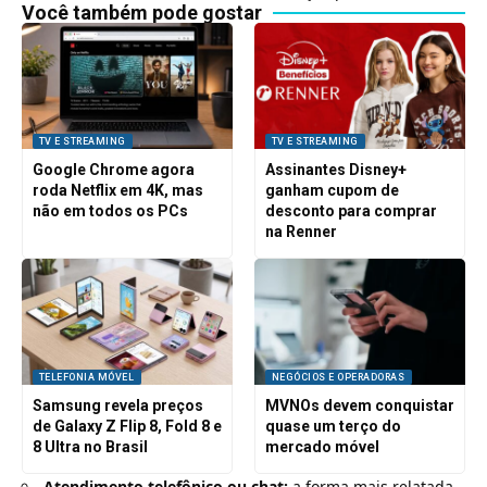
Você também pode gostar
TV E STREAMING
TV E STREAMING
Google Chrome agora
Assinantes Disney+
roda Netflix em 4K, mas
ganham cupom de
não em todos os PCs
desconto para comprar
na Renner
TELEFONIA MÓVEL
NEGÓCIOS E OPERADORAS
Samsung revela preços
MVNOs devem conquistar
de Galaxy Z Flip 8, Fold 8 e
quase um terço do
8 Ultra no Brasil
mercado móvel
Atendimento telefônico ou chat:
a forma mais relatada