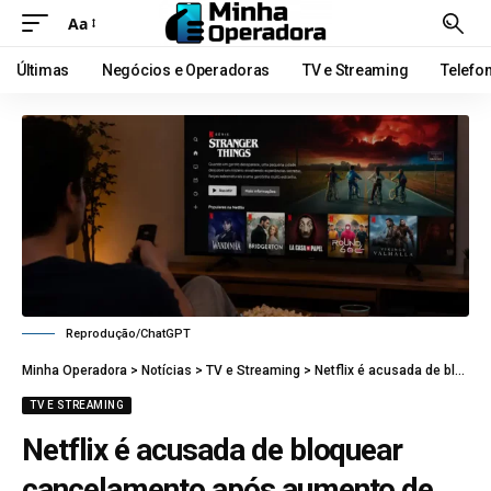
Aa
Últimas
Negócios e Operadoras
TV e Streaming
Telefo
Reprodução/ChatGPT
Minha Operadora
>
Notícias
>
TV e Streaming
>
Netflix é acusada de bloquear cancelamento após aumento de preços
TV E STREAMING
Netflix é acusada de bloquear
cancelamento após aumento de