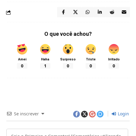
O que você achou?
Amei
Haha
Surpreso
Triste
Irritado
0
1
0
0
0
Se inscrever
Login