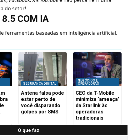
a do setor!
 8.5 COM IA
e ferramentas baseadas em inteligência artificial.
NEGÓCIOS E
SEGURANÇA DIGITAL
OPERADORAS
iam
Antena falsa pode
CEO da T-Mobile
ibra
estar perto de
minimiza ‘ameaça’
de
você disparando
da Starlink às
a
golpes por SMS
operadoras
tradicionais
O que faz