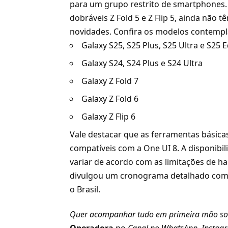
para um grupo restrito de smartphones. 
dobráveis Z Fold 5 e Z Flip 5, ainda não 
novidades. Confira os modelos contempl
Galaxy S25, S25 Plus, S25 Ultra e S25 
Galaxy S24, S24 Plus e S24 Ultra
Galaxy Z Fold 7
Galaxy Z Fold 6
Galaxy Z Flip 6
Vale destacar que as ferramentas básicas
compatíveis com a One UI 8. A disponibili
variar de acordo com as limitações de 
divulgou um cronograma detalhado com as
o Brasil.
Quer acompanhar tudo em primeira mão so
Operadora
no
Canal no WhatsApp
,
Instag