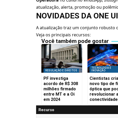
atualização, alerta, promoção ou polêmic
NOVIDADES DA ONE UI
A atualização traz um conjunto robusto d
Veja os principais recursos:
Você também pode gostar
TECNOLOGIA E
REGULAÇÃO E DIREITOS
INOVAÇÃO
PF investiga
Cientistas cr
acordo de R$ 308
novo tipo de f
milhões firmado
óptica que po
entre MT e a Oi
revolucionar 
em 2024
conectividade
Recurso