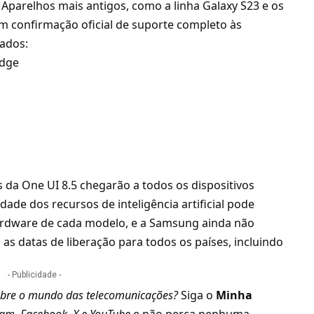
Aparelhos mais antigos, como a linha Galaxy S23 e os
têm confirmação oficial de suporte completo às
ados:
Edge
 da One UI 8.5 chegarão a todos os dispositivos
dade dos recursos de inteligência artificial pode
hardware de cada modelo, e a Samsung ainda não
 datas de liberação para todos os países, incluindo
- Publicidade -
bre o mundo das telecomunicações?
Siga o
Minha
ram
,
Facebook
,
X
e
YouTube
e não perca nenhuma