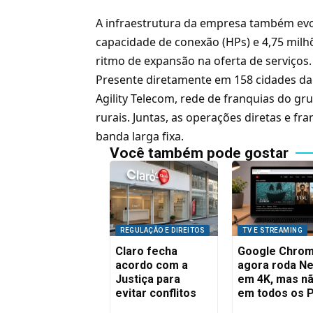
A infraestrutura da empresa também evo
capacidade de conexão (HPs) e 4,75 milh
ritmo de expansão na oferta de serviços.
Presente diretamente em 158 cidades da 
Agility Telecom, rede de franquias do g
rurais. Juntas, as operações diretas e f
banda larga fixa.
Você também pode gostar
REGULAÇÃO E DIREITOS
TV E STREAMING
Claro fecha
Google Chro
acordo com a
agora roda Net
Justiça para
em 4K, mas n
evitar conflitos
em todos os 