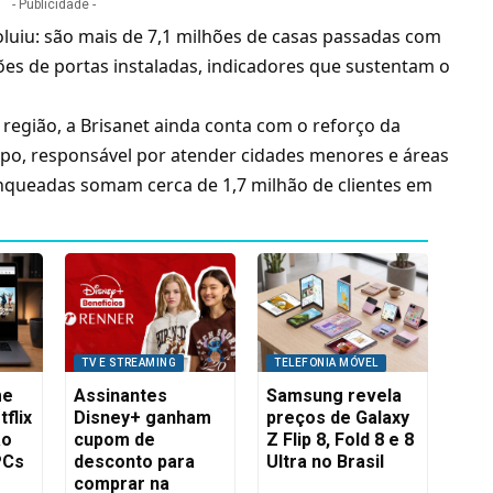
- Publicidade -
luiu: são mais de 7,1 milhões de casas passadas com
ões de portas instaladas, indicadores que sustentam o
região, a Brisanet ainda conta com o reforço da
rupo, responsável por atender cidades menores e áreas
ranqueadas somam cerca de 1,7 milhão de clientes em
TV E STREAMING
TELEFONIA MÓVEL
me
Assinantes
Samsung revela
flix
Disney+ ganham
preços de Galaxy
ão
cupom de
Z Flip 8, Fold 8 e 8
PCs
desconto para
Ultra no Brasil
comprar na