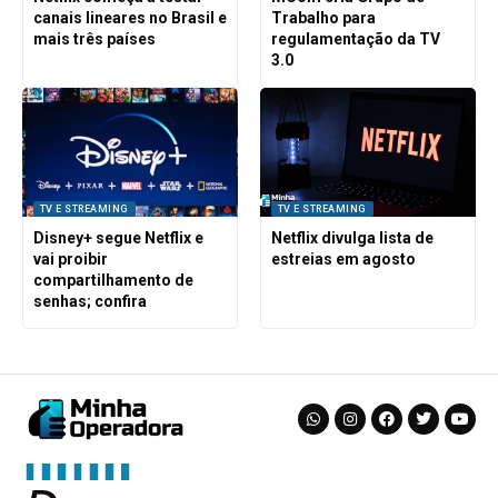
canais lineares no Brasil e
Trabalho para
mais três países
regulamentação da TV
3.0
TV E STREAMING
TV E STREAMING
Disney+ segue Netflix e
Netflix divulga lista de
vai proibir
estreias em agosto
compartilhamento de
senhas; confira