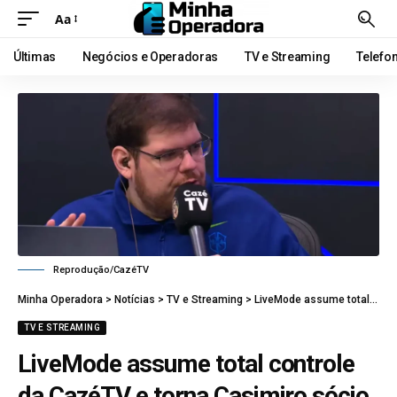
Aa
Últimas
Negócios e Operadoras
TV e Streaming
Telefo
Reprodução/CazéTV
Minha Operadora
>
Notícias
>
TV e Streaming
>
LiveMode assume total controle da CazéTV e torna Casimiro sócio de marca global do grupo
TV E STREAMING
LiveMode assume total controle
da CazéTV e torna Casimiro sócio