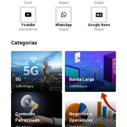
Curtir
Seguir
Seguir
Youtube
WhatsApp
Google News
Inscrever-se
Seguir
Seguir
Categorias
5G
Banda Larga
1295 Artigos
1258 Artigos
Conteúdo
Negócios e
Patrocinado
Operadoras