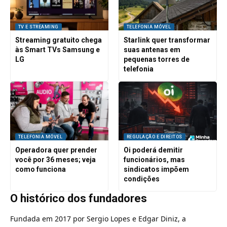
TV E STREAMING
TELEFONIA MÓVEL
Streaming gratuito chega
Starlink quer transformar
às Smart TVs Samsung e
suas antenas em
LG
pequenas torres de
telefonia
TELEFONIA MÓVEL
REGULAÇÃO E DIREITOS
Operadora quer prender
Oi poderá demitir
você por 36 meses; veja
funcionários, mas
como funciona
sindicatos impõem
condições
O histórico dos fundadores
Fundada em 2017 por Sergio Lopes e Edgar Diniz, a