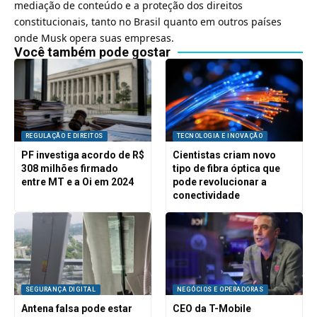
mediação de conteúdo e a proteção dos direitos
constitucionais, tanto no Brasil quanto em outros países
onde Musk opera suas empresas.
Você também pode gostar
REGULAÇÃO E DIREITOS
TECNOLOGIA E INOVAÇÃO
PF investiga acordo de R$
Cientistas criam novo
308 milhões firmado
tipo de fibra óptica que
entre MT e a Oi em 2024
pode revolucionar a
conectividade
SEGURANÇA DIGITAL
NEGÓCIOS E OPERADORAS
Antena falsa pode estar
CEO da T-Mobile