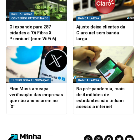
BANDA LARGA
CONTEÚDO PATROCINADO
BANDA LARGA
Oi expande para 287
Ajuste deixa clientes da
cidades a ‘Oi Fibra X
Claro net sem banda
Premium’ (com WiFi 6)
larga
TECNOLOGIA E INOVAÇÃO
BANDA LARGA
Elon Musk ameaça
Na pré-pandemia, mais
verificação das empresas
de 4 milhões de
que não anunciarem no
estudantes não tinham
‘X’
acesso à internet