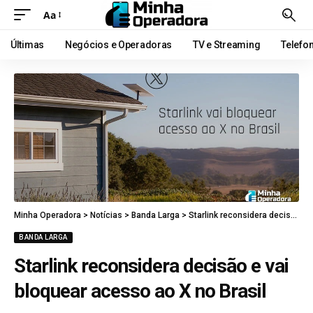
Aa
Últimas
Negócios e Operadoras
TV e Streaming
Telefo
Minha Operadora
>
Notícias
>
Banda Larga
>
Starlink reconsidera decisão e vai bloquear acesso ao X no Brasil
BANDA LARGA
Starlink reconsidera decisão e vai
bloquear acesso ao X no Brasil