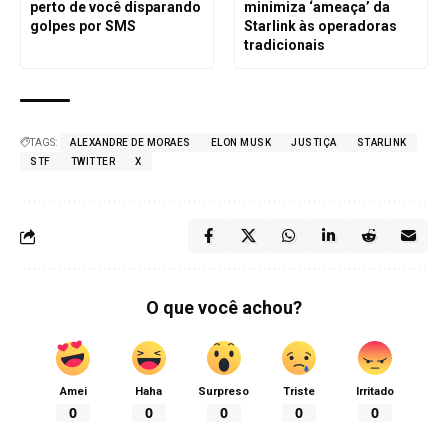
perto de você disparando
minimiza ‘ameaça’ da
golpes por SMS
Starlink às operadoras
tradicionais
TAGS:
ALEXANDRE DE MORAES
ELON MUSK
JUSTIÇA
STARLINK
STF
TWITTER
X
O que você achou?
Amei
Haha
Surpreso
Triste
Irritado
0
0
0
0
0