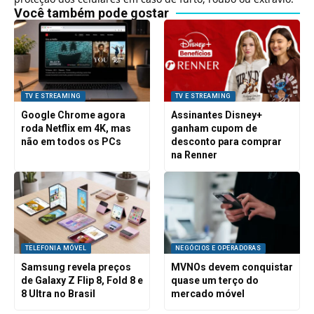
Você também pode gostar
TV E STREAMING
TV E STREAMING
Google Chrome agora
Assinantes Disney+
roda Netflix em 4K, mas
ganham cupom de
não em todos os PCs
desconto para comprar
na Renner
TELEFONIA MÓVEL
NEGÓCIOS E OPERADORAS
Samsung revela preços
MVNOs devem conquistar
de Galaxy Z Flip 8, Fold 8 e
quase um terço do
8 Ultra no Brasil
mercado móvel