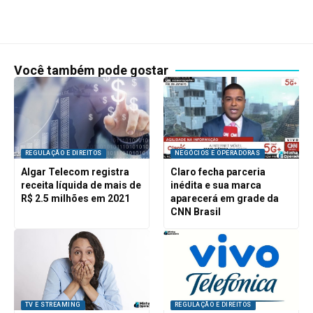
Você também pode gostar
REGULAÇÃO E DIREITOS
NEGÓCIOS E OPERADORAS
Algar Telecom registra
Claro fecha parceria
receita líquida de mais de
inédita e sua marca
R$ 2.5 milhões em 2021
aparecerá em grade da
CNN Brasil
TV E STREAMING
REGULAÇÃO E DIREITOS