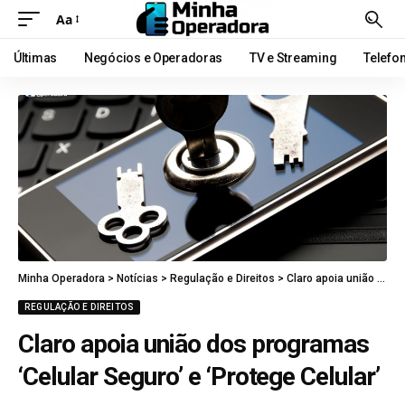
Aa
Últimas
Negócios e Operadoras
TV e Streaming
Telefo
Minha Operadora
>
Notícias
>
Regulação e Direitos
>
Claro apoia união dos programas ‘Celular Seguro’ e ‘Protege Celular’
REGULAÇÃO E DIREITOS
Claro apoia união dos programas
‘Celular Seguro’ e ‘Protege Celular’