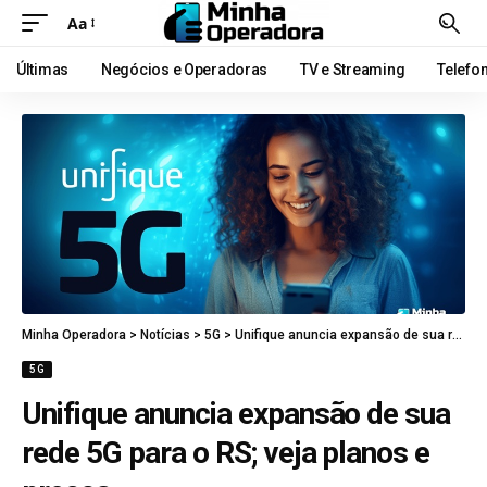
Aa
Últimas
Negócios e Operadoras
TV e Streaming
Telefo
Minha Operadora
>
Notícias
>
5G
>
Unifique anuncia expansão de sua rede 5G para o RS; veja planos e preços
5G
Unifique anuncia expansão de sua
rede 5G para o RS; veja planos e