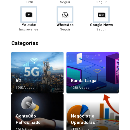
Curtir
Seguir
Seguir
Youtube
WhatsApp
Google News
Inscrever-se
Seguir
Seguir
Categorias
5G
Banda Larga
1295 Artigos
1258 Artigos
Conteúdo
Negócios e
Patrocinado
Operadoras
256 Artigos
4135 Artigos