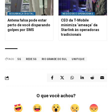
SEGURANÇA DIGITAL
NEGÓCIOS E OPERADORAS
Antena falsa pode estar
CEO da T-Mobile
perto de você disparando
minimiza ‘ameaça’ da
golpes por SMS
Starlink às operadoras
tradicionais
TAGS:
5G
REDE 5G
RIO GRANDE DO SUL
UNIFIQUE
O que você achou?