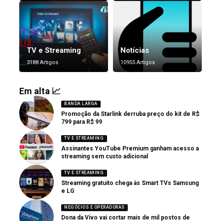
TV e Streaming
Notícias
3188 Artigos
10955 Artigos
Em alta 📈
BANDA LARGA
Promoção da Starlink derruba preço do kit de R$
799 para R$ 99
TV E STREAMING
Assinantes YouTube Premium ganham acesso a
streaming sem custo adicional
TV E STREAMING
Streaming gratuito chega às Smart TVs Samsung
e LG
NEGÓCIOS E OPERADORAS
Dona da Vivo vai cortar mais de mil postos de