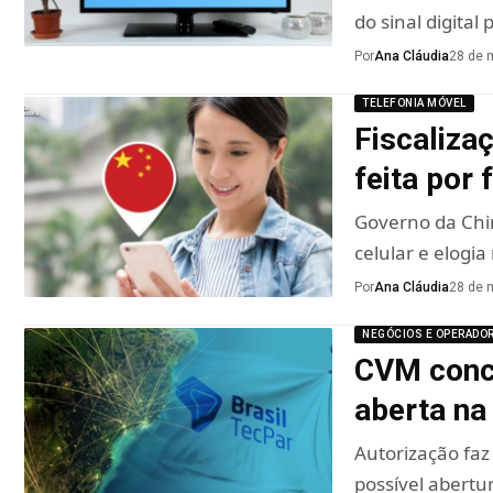
do sinal digital 
Por
Ana Cláudia
28 de 
TELEFONIA MÓVEL
Fiscaliza
feita por 
Governo da Chi
celular e elogi
Por
Ana Cláudia
28 de 
NEGÓCIOS E OPERADO
CVM conc
aberta na 
Autorização fa
possível abertu