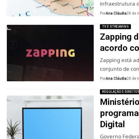
infraestrutura d
Por
Ana Cláudia
28 de 
TV E STREAMING
Zapping d
acordo c
Zapping está a
conjunto de co
Por
Ana Cláudia
28 de 
REGULAÇÃO E DIREITO
Ministéri
programa 
Digital
Governo Federal