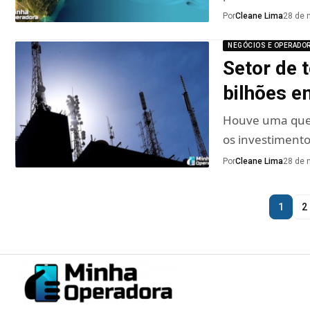
Por
Cleane Lima
28 de 
NEGÓCIOS E OPERADO
Setor de 
bilhões e
Houve uma qued
os investiment
Por
Cleane Lima
28 de 
1
2