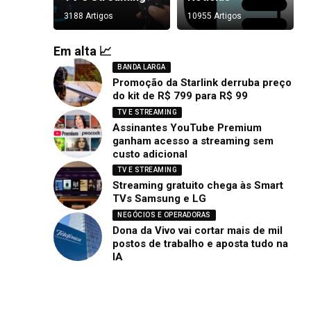
3188 Artigos
10955 Artigos
Em alta 📈
BANDA LARGA
Promoção da Starlink derruba preço
do kit de R$ 799 para R$ 99
TV E STREAMING
Assinantes YouTube Premium
ganham acesso a streaming sem
custo adicional
TV E STREAMING
Streaming gratuito chega às Smart
TVs Samsung e LG
NEGÓCIOS E OPERADORAS
Dona da Vivo vai cortar mais de mil
postos de trabalho e aposta tudo na
IA