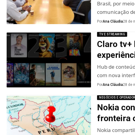
Brasil, por mei
comunicação de
Por
Ana Cláudia
28 de 
TV E STREAMING
Claro tv+
experiênci
Hub de conteúd
com nova inter
Por
Ana Cláudia
28 de 
NEGÓCIOS E OPERADO
Nokia con
fronteira
Nokia comparti