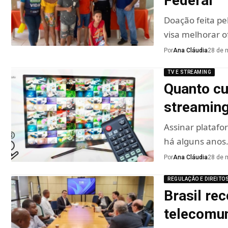
Federal
Doação feita pe
visa melhorar o
Por
Ana Cláudia
28 de 
TV E STREAMING
Quanto cu
streaming
Assinar platafo
há alguns anos
Por
Ana Cláudia
28 de 
REGULAÇÃO E DIREITO
Brasil re
telecomu