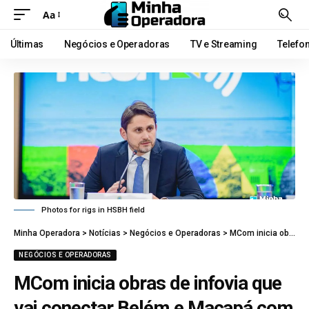
Aa
Últimas
Negócios e Operadoras
TV e Streaming
Telefo
Photos for rigs in HSBH field
Minha Operadora
>
Notícias
>
Negócios e Operadoras
>
MCom inicia obras de infovia que vai conectar Belém e Macapá com fibra óptica
NEGÓCIOS E OPERADORAS
MCom inicia obras de infovia que
vai conectar Belém e Macapá com