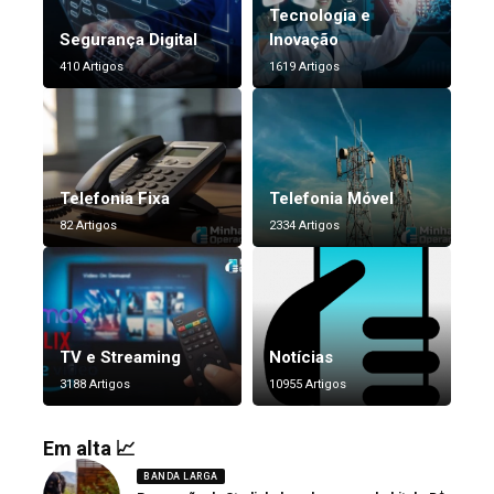
Tecnologia e
Segurança Digital
Inovação
410 Artigos
1619 Artigos
Telefonia Fixa
Telefonia Móvel
82 Artigos
2334 Artigos
TV e Streaming
Notícias
3188 Artigos
10955 Artigos
Em alta 📈
BANDA LARGA