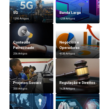
5G
Banda Larga
1295 Artigos
1258 Artigos
Conteúdo
Negócios e
Patrocinado
Operadoras
256 Artigos
4135 Artigos
Projetos Sociais
Regulação e Direitos
330 Artigos
1628 Artigos