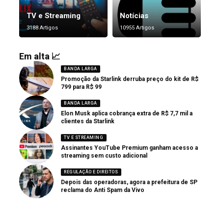
TV e Streaming
Notícias
3188 Artigos
10955 Artigos
Em alta 📈
BANDA LARGA
Promoção da Starlink derruba preço do kit de R$
799 para R$ 99
BANDA LARGA
Elon Musk aplica cobrança extra de R$ 7,7 mil a
clientes da Starlink
TV E STREAMING
Assinantes YouTube Premium ganham acesso a
streaming sem custo adicional
REGULAÇÃO E DIREITOS
Depois das operadoras, agora a prefeitura de SP
reclama do Anti Spam da Vivo