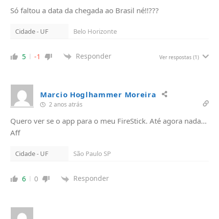
Só faltou a data da chegada ao Brasil né!!???
Cidade - UF
Belo Horizonte
Responder
5
-1
Ver respostas
(1)
Marcio Hoglhammer Moreira
2 anos atrás
Quero ver se o app para o meu FireStick. Até agora nada…
Aff
Cidade - UF
São Paulo SP
Responder
6
0