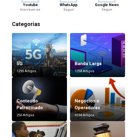
Youtube
WhatsApp
Google News
Inscrever-se
Seguir
Seguir
Categorias
5G
Banda Larga
1295 Artigos
1258 Artigos
Conteúdo
Negócios e
Patrocinado
Operadoras
256 Artigos
4134 Artigos