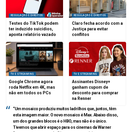
REGULAÇÃO E DIREITOS
REGULAÇÃO E DIREITOS
Testes do TikTok podem
Claro fecha acordo com a
ter induzido suicídios,
Justiça para evitar
aponta relatório vazado
conflitos
TV E STREAMING
TV E STREAMING
Google Chrome agora
Assinantes Disney+
roda Netflix em 4K, mas
ganham cupom de
não em todos os PCs
desconto para comprar
na Renner
“Um mosaico produziu muitos ladrilhos que, juntos, têm
esta imagem maior. O novo mosaico é Max. Abaixo disso,
um dos grandes blocos é o HBO, mas não é o único.
Tivemos que abrir espaço para os cinemas da Warner