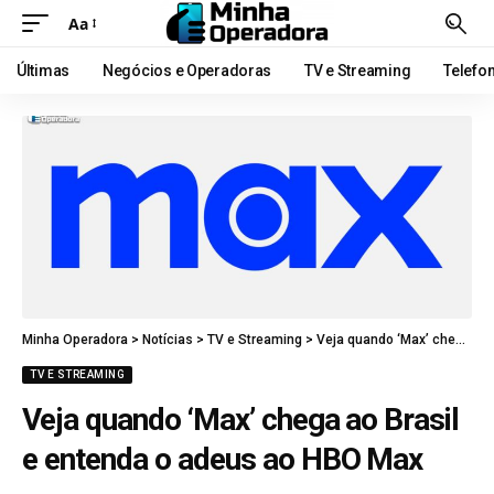
Aa
Últimas
Negócios e Operadoras
TV e Streaming
Telefo
Minha Operadora
>
Notícias
>
TV e Streaming
>
Veja quando ‘Max’ chega ao Brasil e entenda o adeus ao HBO Max
TV E STREAMING
Veja quando ‘Max’ chega ao Brasil
e entenda o adeus ao HBO Max