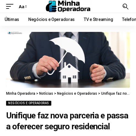
Aa
Últimas
Negócios e Operadoras
TV e Streaming
Telefo
Minha Operadora
>
Notícias
>
Negócios e Operadoras
>
Unifique faz nova parceria e passa a oferecer seguro residencial
NEGÓCIOS E OPERADORAS
Unifique faz nova parceria e passa
a oferecer seguro residencial