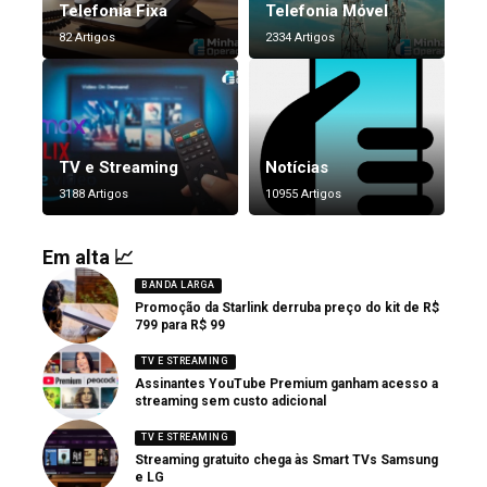
Telefonia Fixa
Telefonia Móvel
82 Artigos
2334 Artigos
TV e Streaming
Notícias
3188 Artigos
10955 Artigos
Em alta 📈
BANDA LARGA
Promoção da Starlink derruba preço do kit de R$
799 para R$ 99
TV E STREAMING
Assinantes YouTube Premium ganham acesso a
streaming sem custo adicional
TV E STREAMING
Streaming gratuito chega às Smart TVs Samsung
e LG