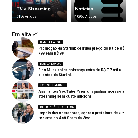
TV e Streaming
Notícias
3186 Artigos
10955 Artigos
Em alta 📈
BANDA LARGA
Promoção da Starlink derruba preço do kit de R$
799 para R$ 99
BANDA LARGA
Elon Musk aplica cobrança extra de R$ 7,7 mil a
clientes da Starlink
TV E STREAMING
Assinantes YouTube Premium ganham acesso a
streaming sem custo adicional
REGULAÇÃO E DIREITOS
Depois das operadoras, agora a prefeitura de SP
reclama do Anti Spam da Vivo