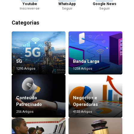
Youtube
WhatsApp
Google News
Inscrever-se
Seguir
Seguir
Categorias
5G
Banda Larga
1295 Artigos
1258 Artigos
Conteúdo
Negócios e
Patrocinado
Operadoras
256 Artigos
4133 Artigos