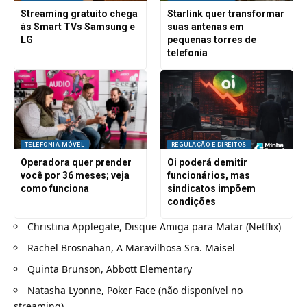
Streaming gratuito chega
Starlink quer transformar
às Smart TVs Samsung e
suas antenas em
LG
pequenas torres de
telefonia
TELEFONIA MÓVEL
REGULAÇÃO E DIREITOS
Operadora quer prender
Oi poderá demitir
você por 36 meses; veja
funcionários, mas
como funciona
sindicatos impõem
condições
Christina Applegate, Disque Amiga para Matar (Netflix)
Rachel Brosnahan, A Maravilhosa Sra. Maisel
Quinta Brunson, Abbott Elementary
Natasha Lyonne, Poker Face (não disponível no
streaming)