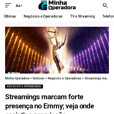
Aa
Últimas
Negócios e Operadoras
TV e Streaming
Telefo
Minha Operadora
>
Notícias
>
Negócios e Operadoras
>
Streamings marcam forte presença no Emmy; veja onde assistir a premiação
NEGÓCIOS E OPERADORAS
Streamings marcam forte
presença no Emmy; veja onde