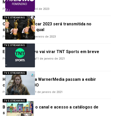
Max e na TNT
Por
Cleane Lima
28 de abril de 2023
TV E STREAMING
Cerimônia do Oscar 2023 será transmitida no
streaming; saiba qual
Por
Ana Cláudia
24 de fevereiro de 2023
TV E STREAMING
Esporte Interativo vai virar TNT Sports em breve
Por
Anderson Guimarães
11 de janeiro de 2021
TV E STREAMING
Hora H: Canais da WarnerMedia passam a exibir
conteúdos da HBO
Por
Hemerson Brandão
11 de janeiro de 2021
TV E STREAMING
BluTV ganha novo canal e acesso a catálogos de
streaming