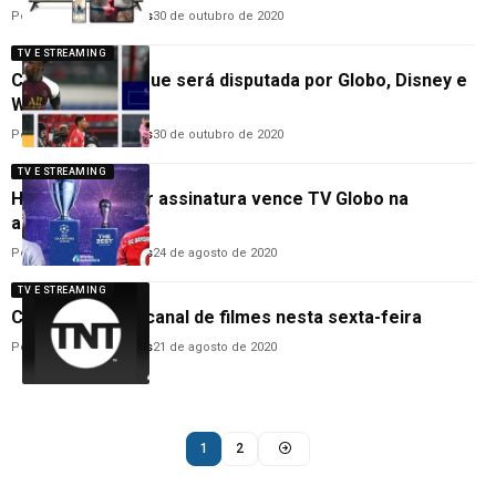
Por
Anderson Guimarães
30 de outubro de 2020
TV E STREAMING
Champions League será disputada por Globo, Disney e
Warner
Por
Anderson Guimarães
30 de outubro de 2020
TV E STREAMING
Histórico: TV por assinatura vence TV Globo na
audiência
Por
Anderson Guimarães
24 de agosto de 2020
TV E STREAMING
Claro net libera canal de filmes nesta sexta-feira
Por
Anderson Guimarães
21 de agosto de 2020
1
2