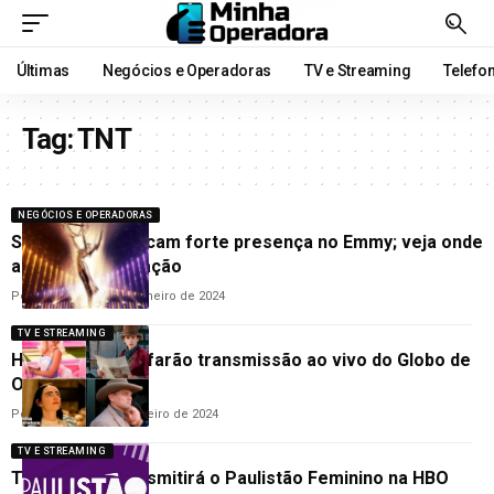
Últimas
Negócios e Operadoras
TV e Streaming
Telefo
Tag:
TNT
NEGÓCIOS E OPERADORAS
Streamings marcam forte presença no Emmy; veja onde
assistir a premiação
Por
Cleane Lima
15 de janeiro de 2024
TV E STREAMING
HBO Max e TNT farão transmissão ao vivo do Globo de
Ouro 2024
Por
Cleane Lima
4 de janeiro de 2024
TV E STREAMING
TNT Sports transmitirá o Paulistão Feminino na HBO