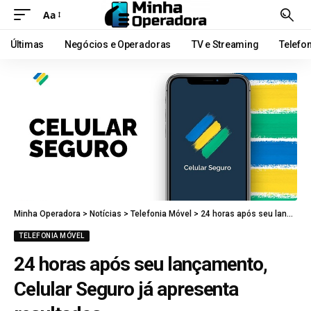
Aa
Últimas
Negócios e Operadoras
TV e Streaming
Telefo
Minha Operadora
>
Notícias
>
Telefonia Móvel
>
24 horas após seu lançamento, Celular Seguro já apresenta resultados
TELEFONIA MÓVEL
24 horas após seu lançamento,
Celular Seguro já apresenta