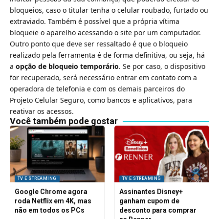
bloqueios, caso o titular tenha o celular roubado, furtado ou
extraviado. Também é possível que a própria vítima
bloqueie o aparelho acessando o
s
ite
por um computador.
Outro ponto que deve ser ressaltado é que o bloqueio
realizado pela ferramenta é de forma definitiva, ou seja, há
a
opção de bloqueio temporário
. Se por caso, o dispositivo
for recuperado, será necessário entrar em contato com a
operadora de telefonia e com os demais parceiros do
Projeto Celular Seguro, como bancos e aplicativos, para
reativar os acessos.
Você também pode gostar
TV E STREAMING
TV E STREAMING
Google Chrome agora
Assinantes Disney+
roda Netflix em 4K, mas
ganham cupom de
não em todos os PCs
desconto para comprar