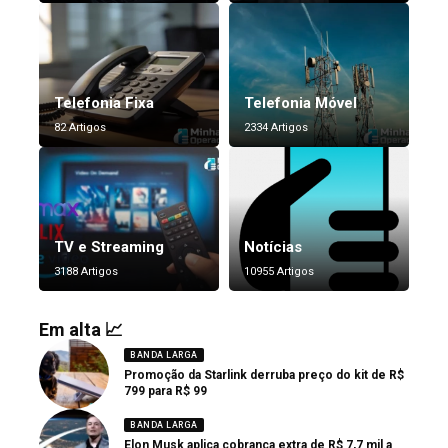
Telefonia Fixa
Telefonia Móvel
82 Artigos
2334 Artigos
TV e Streaming
Notícias
3188 Artigos
10955 Artigos
Em alta 📈
BANDA LARGA
Promoção da Starlink derruba preço do kit de R$
799 para R$ 99
BANDA LARGA
Elon Musk aplica cobrança extra de R$ 7,7 mil a