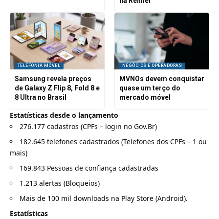
na Renner
TELEFONIA MÓVEL
NEGÓCIOS E OPERADORAS
Samsung revela preços
MVNOs devem conquistar
de Galaxy Z Flip 8, Fold 8 e
quase um terço do
8 Ultra no Brasil
mercado móvel
Estatísticas desde o lançamento
276.177 cadastros (CPFs – login no Gov.Br)
182.645 telefones cadastrados (Telefones dos CPFs – 1 ou
mais)
169.843 Pessoas de confiança cadastradas
1.213 alertas (Bloqueios)
Mais de 100 mil downloads na Play Store (Android).
Estatísticas