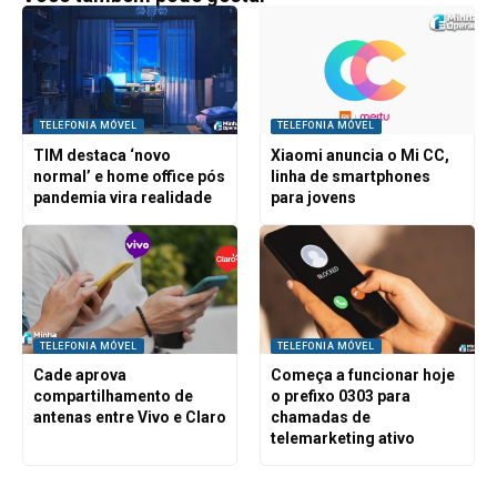
TELEFONIA MÓVEL
TELEFONIA MÓVEL
TIM destaca ‘novo
Xiaomi anuncia o Mi CC,
normal’ e home office pós
linha de smartphones
pandemia vira realidade
para jovens
TELEFONIA MÓVEL
TELEFONIA MÓVEL
Cade aprova
Começa a funcionar hoje
compartilhamento de
o prefixo 0303 para
antenas entre Vivo e Claro
chamadas de
telemarketing ativo